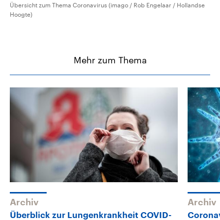
Übersicht zum Thema Coronavirus (imago / Rob Engelaar / Hollandse
Hoogte)
Mehr zum Thema
Archiv
Archiv
Überblick zur Lungenkrankheit COVID-
Corona