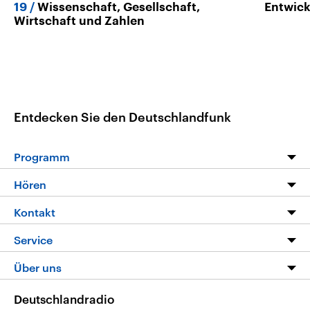
19
Wissenschaft, Gesellschaft,
Entwic
Wirtschaft und Zahlen
Entdecken Sie den Deutschlandfunk
Programm
Programm
Hören
Alle Sendungen
Livestream
Kontakt
Die Nachrichten
Audios
Hörerservice
Service
Nachrichtenleicht
Podcasts
Social Media
FAQ
Über uns
Neue Beiträge auf dlf.de
Deutschlandfunk App
Newsletter
Deutschlandradio
Themen-Schwerpunkte
Nachrichten App
Deutschlandradio
Veranstaltungen