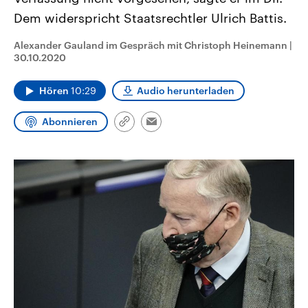
CDU, SPD und FDP regiert.-
aktuelle Weltgeschehen.
Dem widerspricht Staatsrechtler Ulrich Battis.
Umfragen, Prognosen,
Wahlprogramme, aktuelle Berichte
Sendungen
Programm
Podcasts
und Hintergründe zu den Parteien
Alexander Gauland im Gespräch mit Christoph Heinemann
|
und Kandidaten der anstehenden
30.10.2020
Wahl.
Audio-Archiv
Hören
10:29
Audio herunterladen
Abonnieren
Link
Email
kopieren/teilen