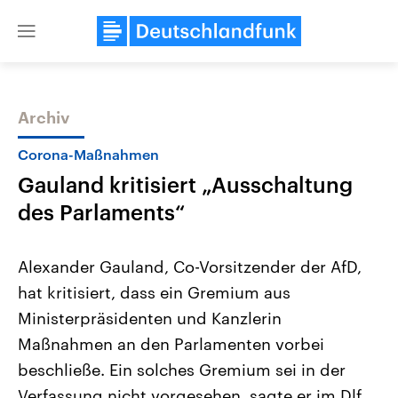
Close
menu
Archiv
Themen
Corona-Maßnahmen
Gauland kritisiert „Ausschaltung
des Parlaments“
Alexander Gauland, Co-Vorsitzender der AfD,
hat kritisiert, dass ein Gremium aus
Landtagswahl Sachsen-Anhalt
USA
Ministerpräsidenten und Kanzlerin
2026
Aktuelle Beiträge, Analys
Alle Informationen
Hintergründe
Maßnahmen an den Parlamenten vorbei
Sachsen-Anhalt wählt am 6.
Wirtschaftlich und militäri
September 2026 einen neuen
gehören die Vereinigten S
beschließe. Ein solches Gremium sei in der
Landtag. Seit 2021 wird das
den mächtigsten Ländern 
Verfassung nicht vorgesehen, sagte er im Dlf.
Bundesland von einer Koalition aus
mit großem Einfluss auf d