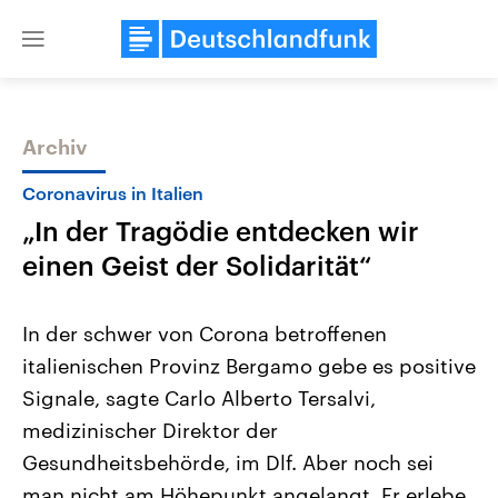
Close
menu
Archiv
Themen
Coronavirus in Italien
„In der Tragödie entdecken wir
einen Geist der Solidarität“
In der schwer von Corona betroffenen
italienischen Provinz Bergamo gebe es positive
Landtagswahl Sachsen-Anhalt
USA
Signale, sagte Carlo Alberto Tersalvi,
2026
Aktuelle Beiträge, Analys
Alle Informationen
Hintergründe
medizinischer Direktor der
Sachsen-Anhalt wählt am 6.
Wirtschaftlich und militäri
September 2026 einen neuen
gehören die Vereinigten S
Gesundheitsbehörde, im Dlf. Aber noch sei
Landtag. Seit 2021 wird das
den mächtigsten Ländern 
man nicht am Höhepunkt angelangt. Er erlebe
Bundesland von einer Koalition aus
mit großem Einfluss auf d