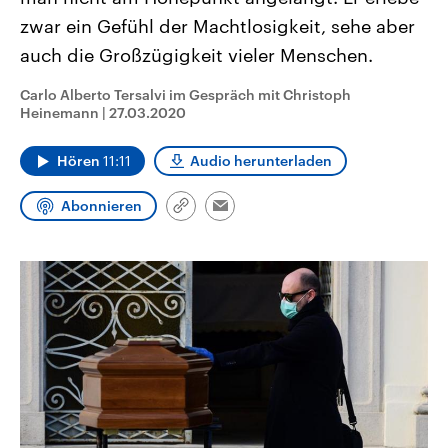
CDU, SPD und FDP regiert.-
aktuelle Weltgeschehen.
zwar ein Gefühl der Machtlosigkeit, sehe aber
Umfragen, Prognosen,
Wahlprogramme, aktuelle Berichte
auch die Großzügigkeit vieler Menschen.
Sendungen
Programm
Podcasts
und Hintergründe zu den Parteien
und Kandidaten der anstehenden
Wahl.
Carlo Alberto Tersalvi im Gespräch mit Christoph
Audio-Archiv
Heinemann
|
27.03.2020
Hören
11:11
Audio herunterladen
Abonnieren
Link
Email
kopieren/teilen