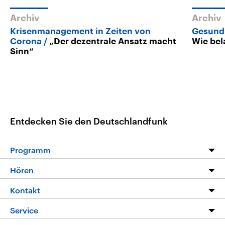
Archiv
Archiv
Krisenmanagement in Zeiten von
Gesund
Corona
„Der dezentrale Ansatz macht
Wie bel
Sinn“
Entdecken Sie den Deutschlandfunk
Programm
Programm
Hören
Alle Sendungen
Livestream
Kontakt
Die Nachrichten
Audios
Hörerservice
Service
Nachrichtenleicht
Podcasts
Social Media