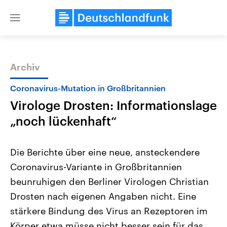
Close
menu
Archiv
Themen
Coronavirus-Mutation in Großbritannien
Virologe Drosten: Informationslage
„noch lückenhaft“
Die Berichte über eine neue, ansteckendere
Coronavirus-Variante in Großbritannien
Landtagswahl Sachsen-Anhalt
USA
beunruhigen den Berliner Virologen Christian
2026
Aktuelle Beiträge, Analys
Alle Informationen
Hintergründe
Drosten nach eigenen Angaben nicht. Eine
Sachsen-Anhalt wählt am 6.
Wirtschaftlich und militäri
September 2026 einen neuen
gehören die Vereinigten S
stärkere Bindung des Virus an Rezeptoren im
Landtag. Seit 2021 wird das
den mächtigsten Ländern 
Körper etwa müsse nicht besser sein für das
Bundesland von einer Koalition aus
mit großem Einfluss auf d