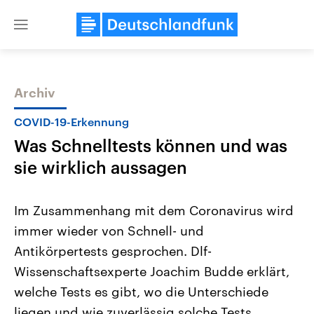
Close
menu
Archiv
Themen
COVID-19-Erkennung
Was Schnelltests können und was
sie wirklich aussagen
Im Zusammenhang mit dem Coronavirus wird
immer wieder von Schnell- und
Landtagswahl Sachsen-Anhalt
USA
Antikörpertests gesprochen. Dlf-
2026
Aktuelle Beiträge, Analys
Alle Informationen
Hintergründe
Wissenschaftsexperte Joachim Budde erklärt,
Sachsen-Anhalt wählt am 6.
Wirtschaftlich und militäri
September 2026 einen neuen
gehören die Vereinigten S
welche Tests es gibt, wo die Unterschiede
Landtag. Seit 2021 wird das
den mächtigsten Ländern 
liegen und wie zuverlässig solche Tests
Bundesland von einer Koalition aus
mit großem Einfluss auf d