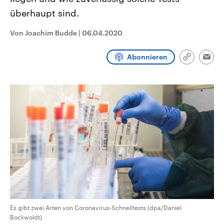
CDU, SPD und FDP regiert.-
aktuelle Weltgeschehen.
überhaupt sind.
Umfragen, Prognosen,
Wahlprogramme, aktuelle Berichte
Sendungen
Programm
Podcasts
und Hintergründe zu den Parteien
Von Joachim Budde
|
06.04.2020
und Kandidaten der anstehenden
Wahl.
Audio-Archiv
Abonnieren
Link
Emai
kopieren/te
Es gibt zwei Arten von Coronavirus-Schnelltests (dpa/Daniel
Bockwoldt)