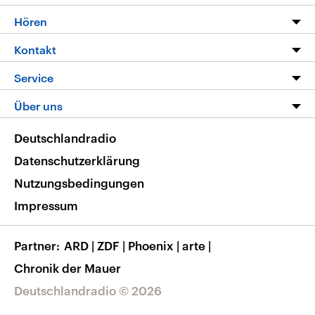
Programm
Hören
Alle Sendungen
Livestream
Kontakt
Die Nachrichten
Audios
Hörerservice
Service
Nachrichtenleicht
Podcasts
Social Media
FAQ
Über uns
Neue Beiträge auf dlf.de
Deutschlandfunk App
Newsletter
Deutschlandradio
Themen-Schwerpunkte
Nachrichten App
Deutschlandradio
Veranstaltungen
Presse
Frequenzen
Datenschutzerklärung
Musikliste
Ausbildung und Karriere
Nutzungsbedingungen
RSS
Transparenz
Impressum
Korrekturen
Barrierefreiheit
Partner
ARD
|
ZDF
|
Phoenix
|
arte
|
Chronik der Mauer
Deutschlandradio © 2026