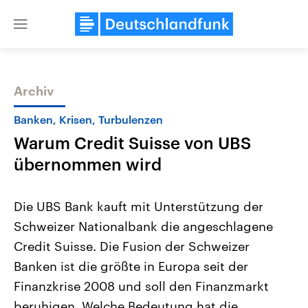
Close
menu
Archiv
Themen
Banken, Krisen, Turbulenzen
Warum Credit Suisse von UBS
übernommen wird
Die UBS Bank kauft mit Unterstützung der
Schweizer Nationalbank die angeschlagene
Landtagswahl Sachsen-Anhalt
USA
Credit Suisse. Die Fusion der Schweizer
2026
Aktuelle Beiträge, Analys
Alle Informationen
Hintergründe
Banken ist die größte in Europa seit der
Sachsen-Anhalt wählt am 6.
Wirtschaftlich und militäri
September 2026 einen neuen
gehören die Vereinigten S
Finanzkrise 2008 und soll den Finanzmarkt
Landtag. Seit 2021 wird das
den mächtigsten Ländern 
beruhigen. Welche Bedeutung hat die
Bundesland von einer Koalition aus
mit großem Einfluss auf d