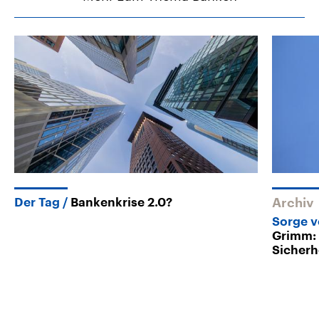
Der Tag
Bankenkrise 2.0?
Archiv
Sorge v
Grimm:
Sicherh