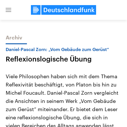
Close
menu
Archiv
Themen
Daniel-Pascal Zorn: „Vom Gebäude zum Gerüst“
Reflexionslogische Übung
Viele Philosophen haben sich mit dem Thema
Reflexivität beschäftigt, von Platon bis hin zu
Michel Foucault. Daniel-Pascal Zorn vergleicht
Landtagswahl Sachsen-Anhalt
USA
die Ansichten in seinem Werk „Vom Gebäude
2026
Aktuelle Beiträge, Analys
Alle Informationen
zum Gerüst“ miteinander. Er bietet dem Leser
Hintergründe
Sachsen-Anhalt wählt am 6.
Wirtschaftlich und militäri
eine reflexionslogische Übung, die sich in
September 2026 einen neuen
gehören die Vereinigten S
Landtag. Seit 2021 wird das
den mächtigsten Ländern 
vielen Bereichen des Alltags anwenden lässt.
Bundesland von einer Koalition aus
mit großem Einfluss auf d