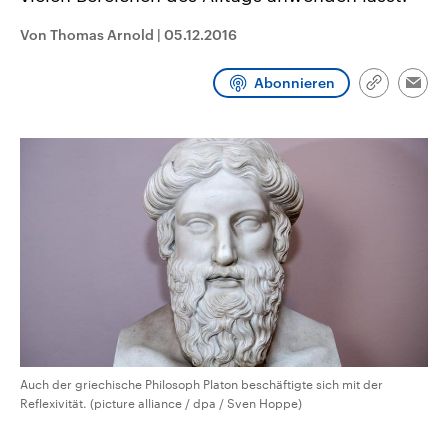
CDU, SPD und FDP regiert.-
aktuelle Weltgeschehen.
Umfragen, Prognosen,
Von Thomas Arnold
|
05.12.2016
Wahlprogramme, aktuelle Berichte
Sendungen
Programm
Podcasts
und Hintergründe zu den Parteien
und Kandidaten der anstehenden
Abonnieren
Link
Wahl.
Emai
kopieren/te
Audio-Archiv
Auch der griechische Philosoph Platon beschäftigte sich mit der
Reflexivität. (picture alliance / dpa / Sven Hoppe)