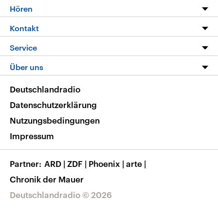
Programm
Hören
Alle Sendungen
Livestream
Kontakt
Die Nachrichten
Audios
Hörerservice
Service
Nachrichtenleicht
Podcasts
Social Media
FAQ
Über uns
Neue Beiträge auf dlf.de
Deutschlandfunk App
Newsletter
Deutschlandradio
Themen-Schwerpunkte
Nachrichten App
Deutschlandradio
Veranstaltungen
Presse
Frequenzen
Datenschutzerklärung
Musikliste
Ausbildung und Karriere
Nutzungsbedingungen
RSS
Transparenz
Impressum
Korrekturen
Barrierefreiheit
Partner
ARD
|
ZDF
|
Phoenix
|
arte
|
Chronik der Mauer
Deutschlandradio © 2026