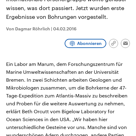
CDU, SPD und FDP regiert.-
aktuelle Weltgeschehen.
wissen, was dort passiert. Jetzt wurden erste
Umfragen, Prognosen,
Wahlprogramme, aktuelle Berichte
Ergebnisse von Bohrungen vorgestellt.
Sendungen
Programm
Podcasts
und Hintergründe zu den Parteien
und Kandidaten der anstehenden
Wahl.
Von Dagmar Röhrlich
|
04.02.2016
Audio-Archiv
Abonnieren
Link
Emai
kopieren/te
Ein Labor am Marum, dem Forschungszentrum für
Marine Umweltwissenschaften an der Universität
Bremen. In zwei Schichten arbeiten Geologen und
Mikrobiologen zusammen, um die Bohrkerne der 47-
Tage-Expedition zum Atlantis-Massiv zu beschreiben
und Proben für die weitere Auswertung zu nehmen,
erklärt Beth Orcutt vom Bigelow Laboratory for
Ocean Sciences in den USA. „Wir haben hier
unterschiedliche Gesteine vor uns. Manche sind von
wunderschönen Adern durchzogen, andere Partien