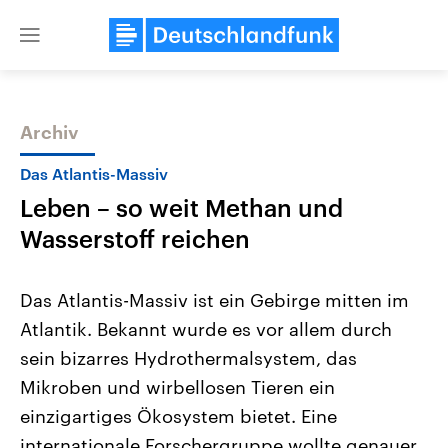
Close
menu
Archiv
Themen
Das Atlantis-Massiv
Leben – so weit Methan und
Wasserstoff reichen
Das Atlantis-Massiv ist ein Gebirge mitten im
Atlantik. Bekannt wurde es vor allem durch
Landtagswahl Sachsen-Anhalt
USA
sein bizarres Hydrothermalsystem, das
2026
Aktuelle Beiträge, Analys
Alle Informationen
Hintergründe
Mikroben und wirbellosen Tieren ein
Sachsen-Anhalt wählt am 6.
Wirtschaftlich und militäri
September 2026 einen neuen
gehören die Vereinigten S
einzigartiges Ökosystem bietet. Eine
Landtag. Seit 2021 wird das
den mächtigsten Ländern 
internationale Forschergruppe wollte genauer
Bundesland von einer Koalition aus
mit großem Einfluss auf d