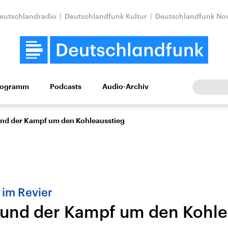
eutschlandradio
Deutschlandfunk Kultur
Deutschlandfunk No
rogramm
Podcasts
Audio-Archiv
Wirtschaft
Wissen
Kultur
Europa
Gesellschaf
und der Kampf um den Kohleausstieg
 im Revier
 und der Kampf um den Kohle
Nahostkonflikt
Iran
le Beiträge,
Aktuelle Lage und
Aktuelle Lage und