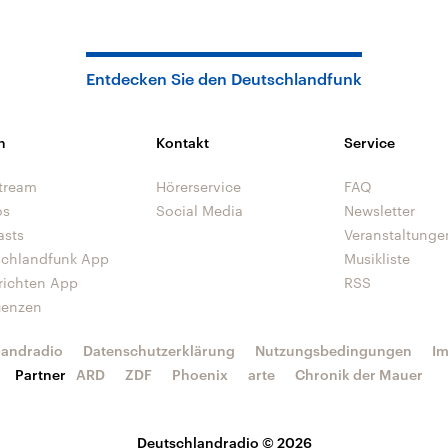
Entdecken Sie den Deutschlandfunk
n
Kontakt
Service
tream
Hörerservice
FAQ
os
Social Media
Newsletter
asts
Veranstaltunge
schlandfunk App
Musikliste
richten App
RSS
uenzen
landradio
Datenschutzerklärung
Nutzungsbedingungen
I
Partner
ARD
ZDF
Phoenix
arte
Chronik der Mauer
Deutschlandradio © 2026