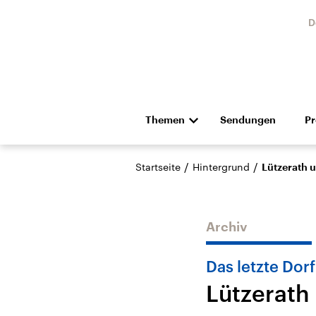
D
Themen
Sendungen
P
Die Nachrichten
Politik
/
/
Startseite
Hintergrund
Lützerath 
Hörspiel und Feature
Musik
Archiv
Das letzte Dorf
Lützerath
Landtagswahl Sachsen-
USA
Anhalt 2026
Aktuel