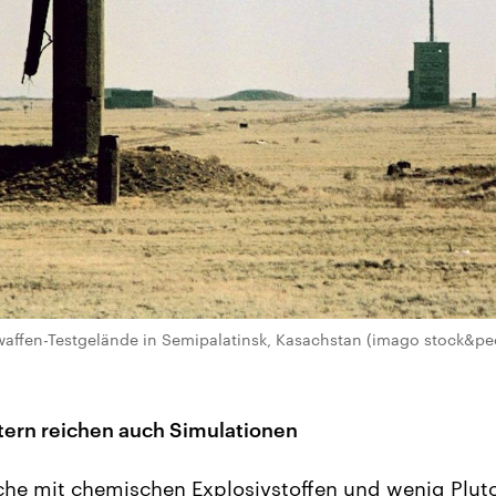
affen-Testgelände in Semipalatinsk, Kasachstan (imago stock&pe
ern reichen auch Simulationen
che mit chemischen Explosivstoffen und wenig Plut