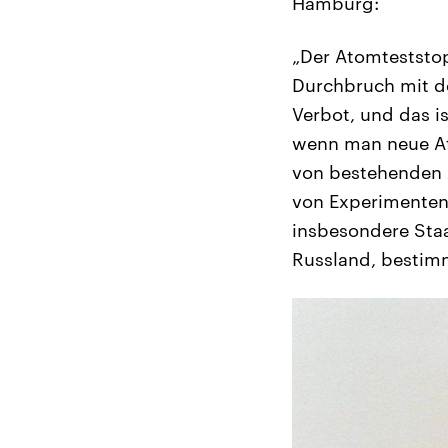
Hamburg:
„Der Atomteststop
Durchbruch mit de
Verbot, und das is
wenn man neue At
von bestehenden A
von Experimenten,
insbesondere Staa
Russland, bestim