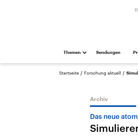
D
Themen
Sendungen
P
Die Nachrichten
Politik
/
/
Startseite
Forschung aktuell
Simul
Hörspiel und Feature
Musik
Archiv
Das neue atoma
Simuliere
Landtagswahl Sachsen-
USA
Anhalt 2026
Aktuel