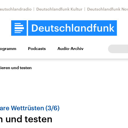
eutschlandradio
Deutschlandfunk Kultur
Deutschlandfunk No
rogramm
Podcasts
Audio-Archiv
Wirtschaft
Wissen
Kultur
Europa
Gesellschaf
ieren und testen
re Wettrüsten (3/6)
n und testen
Nahostkonflikt
Iran
le Beiträge,
Aktuelle Lage und
Aktuelle Lage und