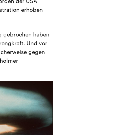
hörden der USA
stration erhoben
rag gebrochen haben
rengkraft. Und vor
icherweise gegen
kholmer