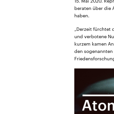
15. Mai 2020. Rep
beraten über die 
haben.
„Derzeit fürchtet
und verbotene Nuk
kurzem kamen Ans
den sogenannten 
Friedensforschung