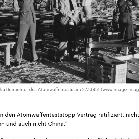
che Betrachter des Atomwaffentests am 27.1.1951 (www.imago-imag
n den Atomwaffenteststopp-Vertrag ratifiziert, nich
en und auch nicht China.“