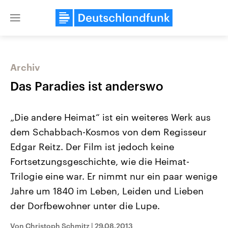
Close
menu
Archiv
Themen
Das Paradies ist anderswo
„Die andere Heimat“ ist ein weiteres Werk aus
dem Schabbach-Kosmos von dem Regisseur
Edgar Reitz. Der Film ist jedoch keine
Fortsetzungsgeschichte, wie die Heimat-
Trilogie eine war. Er nimmt nur ein paar wenige
Landtagswahl Sachsen-Anhalt
USA
2026
Aktuelle Beiträge, Analys
Jahre um 1840 im Leben, Leiden und Lieben
Alle Informationen
Hintergründe
Sachsen-Anhalt wählt am 6.
Wirtschaftlich und militäri
der Dorfbewohner unter die Lupe.
September 2026 einen neuen
gehören die Vereinigten S
Landtag. Seit 2021 wird das
den mächtigsten Ländern 
Von Christoph Schmitz
|
29.08.2013
Bundesland von einer Koalition aus
mit großem Einfluss auf d