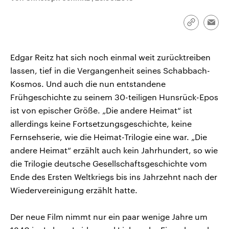
CDU, SPD und FDP regiert.-
aktuelle Weltgeschehen.
Umfragen, Prognosen,
Wahlprogramme, aktuelle Berichte
Link
Emai
Sendungen
Programm
Podcasts
und Hintergründe zu den Parteien
kopieren/te
und Kandidaten der anstehenden
Wahl.
Edgar Reitz hat sich noch einmal weit zurücktreiben
Audio-Archiv
lassen, tief in die Vergangenheit seines Schabbach-
Kosmos. Und auch die nun entstandene
Frühgeschichte zu seinem 30-teiligen Hunsrück-Epos
ist von epischer Größe. „Die andere Heimat“ ist
allerdings keine Fortsetzungsgeschichte, keine
Fernsehserie, wie die Heimat-Trilogie eine war. „Die
andere Heimat“ erzählt auch kein Jahrhundert, so wie
die Trilogie deutsche Gesellschaftsgeschichte vom
Ende des Ersten Weltkriegs bis ins Jahrzehnt nach der
Wiedervereinigung erzählt hatte.
Der neue Film nimmt nur ein paar wenige Jahre um