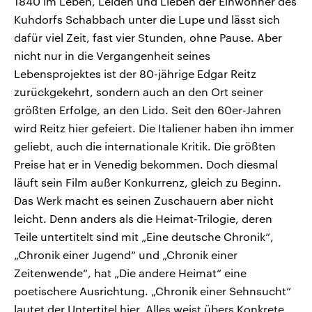
1840 im Leben, Leiden und Lieben der Einwohner des
Kuhdorfs Schabbach unter die Lupe und lässt sich
dafür viel Zeit, fast vier Stunden, ohne Pause. Aber
nicht nur in die Vergangenheit seines
Lebensprojektes ist der 80-jährige Edgar Reitz
zurückgekehrt, sondern auch an den Ort seiner
größten Erfolge, an den Lido. Seit den 60er-Jahren
wird Reitz hier gefeiert. Die Italiener haben ihn immer
geliebt, auch die internationale Kritik. Die größten
Preise hat er in Venedig bekommen. Doch diesmal
läuft sein Film außer Konkurrenz, gleich zu Beginn.
Das Werk macht es seinen Zuschauern aber nicht
leicht. Denn anders als die Heimat-Trilogie, deren
Teile untertitelt sind mit „Eine deutsche Chronik“,
„Chronik einer Jugend“ und „Chronik einer
Zeitenwende“, hat „Die andere Heimat“ eine
poetischere Ausrichtung. „Chronik einer Sehnsucht“
lautet der Untertitel hier. Alles weist übers Konkrete