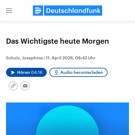
Close
menu
Das Wichtigste heute Morgen
Themen
Schulz, Josephine
|
11. April 2026, 08:42 Uhr
Hören
04:16
Audio herunterladen
Link
Email
kopieren/teilen
Landtagswahl Sachsen-Anhalt
USA
2026
Aktuelle Beiträge, Analys
Alle Informationen
Hintergründe
Sachsen-Anhalt wählt am 6.
Wirtschaftlich und militäri
September 2026 einen neuen
gehören die Vereinigten S
Landtag. Seit 2021 wird das
den mächtigsten Ländern 
Bundesland von einer Koalition aus
mit großem Einfluss auf d