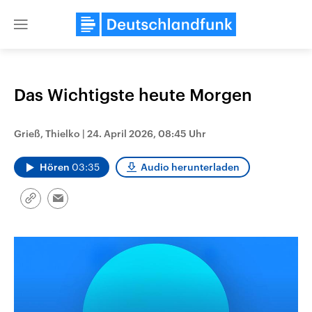
Close
menu
Das Wichtigste heute Morgen
Themen
Grieß, Thielko
|
24. April 2026, 08:45 Uhr
Hören
03:35
Audio herunterladen
Link
Email
kopieren/teilen
USA
Nahostkonflikt
Aktuelle Beiträge, Analysen und
Aktuelle Lage und Hinter
Der Überfall der palästine
Hintergründe
Wirtschaftlich und militärisch
Terrororganisation Hamas
gehören die Vereinigten Staaten zu
Oktober 2023 auf Israel ha
den mächtigsten Ländern der Erde,
Region wieder die Gewalt 
mit großem Einfluss auf das
Israel möchte die Hamas z