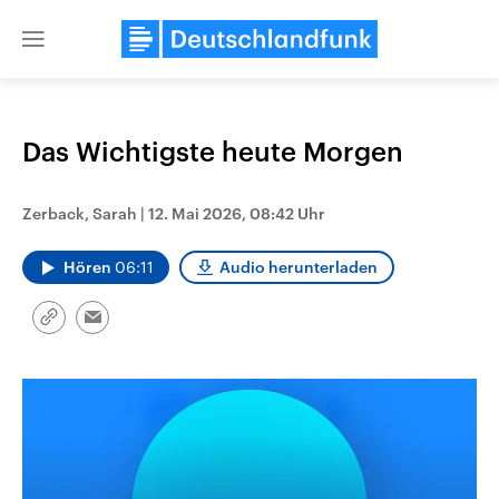
Close
menu
Das Wichtigste heute Morgen
Themen
Zerback, Sarah
|
12. Mai 2026, 08:42 Uhr
Hören
06:11
Audio herunterladen
Link
Email
kopieren/teilen
Landtagswahl Sachsen-Anhalt
USA
2026
Aktuelle Beiträge, Analys
Alle Informationen
Hintergründe
Sachsen-Anhalt wählt am 6.
Wirtschaftlich und militäri
September 2026 einen neuen
gehören die Vereinigten S
Landtag. Seit 2021 wird das
den mächtigsten Ländern 
Bundesland von einer Koalition aus
mit großem Einfluss auf d