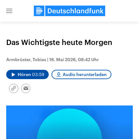
Close
menu
Das Wichtigste heute Morgen
Themen
Armbrüster, Tobias
|
16. Mai 2026, 08:42 Uhr
Hören
03:59
Audio herunterladen
Link
Email
kopieren/teilen
Landtagswahl Sachsen-Anhalt
USA
2026
Aktuelle Beiträge, Analys
Alle Informationen
Hintergründe
Sachsen-Anhalt wählt am 6.
Wirtschaftlich und militäri
September 2026 einen neuen
gehören die Vereinigten S
Landtag. Seit 2021 wird das
den mächtigsten Ländern 
Bundesland von einer Koalition aus
mit großem Einfluss auf d