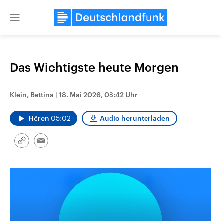
Close
menu
Das Wichtigste heute Morgen
Themen
Klein, Bettina
|
18. Mai 2026, 08:42 Uhr
Hören
05:02
Audio herunterladen
Link
Email
kopieren/teilen
Landtagswahl Sachsen-Anhalt
USA
2026
Aktuelle Beiträge, Analys
Alle Informationen
Hintergründe
Sachsen-Anhalt wählt am 6.
Wirtschaftlich und militäri
September 2026 einen neuen
gehören die Vereinigten S
Landtag. Seit 2021 wird das
den mächtigsten Ländern 
Bundesland von einer Koalition aus
mit großem Einfluss auf d