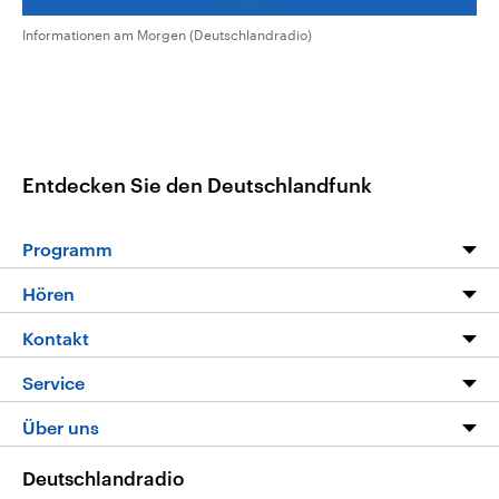
Informationen am Morgen (Deutschlandradio)
Entdecken Sie den Deutschlandfunk
Programm
Programm
Hören
Alle Sendungen
Livestream
Kontakt
Die Nachrichten
Audios
Hörerservice
Service
Nachrichtenleicht
Podcasts
Social Media
FAQ
Über uns
Neue Beiträge auf dlf.de
Deutschlandfunk App
Newsletter
Deutschlandradio
Themen-Schwerpunkte
Nachrichten App
Deutschlandradio
Veranstaltungen