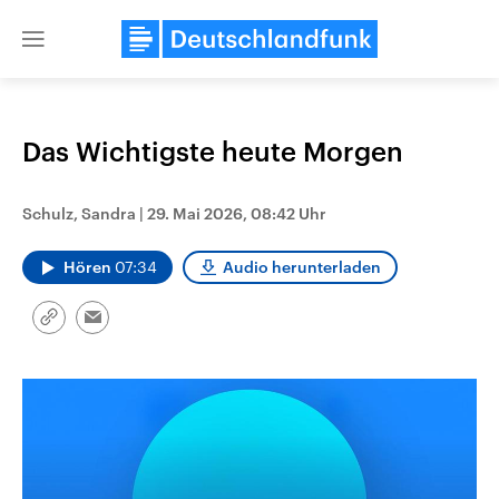
Close
menu
Das Wichtigste heute Morgen
Themen
Schulz, Sandra
|
29. Mai 2026, 08:42 Uhr
Hören
07:34
Audio herunterladen
Link
Email
kopieren/teilen
Landtagswahl Sachsen-Anhalt
USA
2026
Aktuelle Beiträge, Analys
Alle Informationen
Hintergründe
Sachsen-Anhalt wählt am 6.
Wirtschaftlich und militäri
September 2026 einen neuen
gehören die Vereinigten S
Landtag. Seit 2021 wird das
den mächtigsten Ländern 
Bundesland von einer Koalition aus
mit großem Einfluss auf d