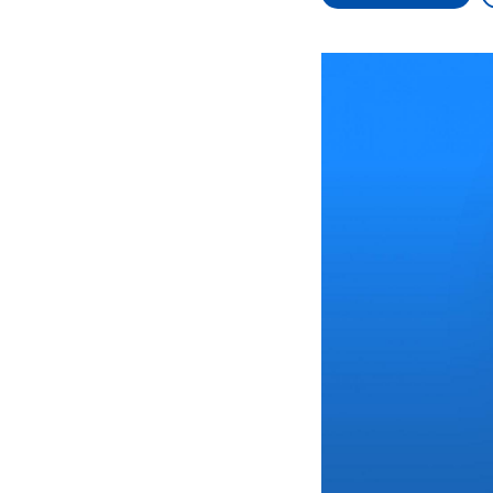
Alle Informationen
Analy
Sachsen-Anhalt wählt
Hinte
am 6. September 2026
Wirtsc
einen neuen Landtag.
militä
Seit 2021 wird das
Verein
Bundesland von einer
den m
Koalition aus CDU, SPD
Länder
und FDP regiert.-
großem
Umfragen, Prognosen,
aktuel
Wahlprogramme,
aktuelle Berichte und
Hintergründe zu den
Parteien und Kandidaten
der anstehenden Wahl.