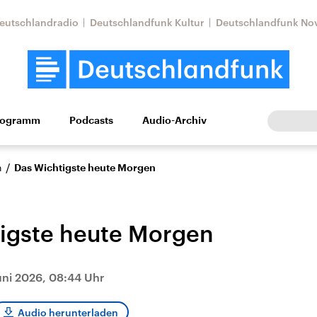
eutschlandradio
Deutschlandfunk Kultur
Deutschlandfunk No
rogramm
Podcasts
Audio-Archiv
Wirtschaft
Wissen
Kultur
Europa
Gesellschaf
/
n
Das Wichtigste heute Morgen
igste heute Morgen
uni 2026, 08:44 Uhr
Nahostkonflikt
Iran
le Beiträge,
Aktuelle Lage und
Aktuelle Lage und
Audio herunterladen