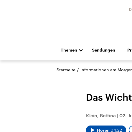
D
Themen
Sendungen
P
Die Nachrichten
Politik
/
Startseite
Informationen am Morge
Hörspiel und Feature
Musik
Das Wicht
Klein, Bettina
|
02. J
Landtagswahl Sachsen-
USA
Anhalt 2026
Aktuel
Hören
04:22