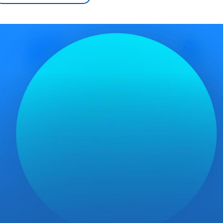
sen und
Hintergründe
Hintergründe
Der Überfall der
Der Iran – seit der
rgründe
haftlich und
palästinensischen
Islamischen Revolu
risch gehören die
Terrororganisation
1979 auch Islamisc
igten Staaten zu
Hamas im Oktober 2023
Republik Iran – ist e
ächtigsten
auf Israel hat in der
von einem
n der Erde, mit
Region wieder die
Religionsführer auto
 Einfluss auf das
Gewalt entfacht. Israel
regierter Staat im 
le Weltgeschehen.
möchte die Hamas
Osten. Eine Feindsc
zerstören. Diese wird wie
zu Israel und zu de
die Hisbollah im Libanon
ist fest in der
vom Iran unterstützt.
Staatsideologie
verankert.