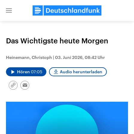
Close
menu
Das Wichtigste heute Morgen
Themen
Heinemann, Christoph
|
03. Juni 2026, 08:42 Uhr
Hören
07:05
Audio herunterladen
Link
Email
kopieren/teilen
USA
Nahostkonflikt
Aktuelle Beiträge, Analysen und
Aktuelle Lage und Hinter
Der Überfall der palästine
Hintergründe
Wirtschaftlich und militärisch
Terrororganisation Hamas
gehören die Vereinigten Staaten zu
Oktober 2023 auf Israel ha
den mächtigsten Ländern der Erde,
Region wieder die Gewalt 
mit großem Einfluss auf das
Israel möchte die Hamas z