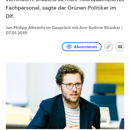
CDU, SPD und FDP regiert.-
aktuelle Weltgeschehen.
Fachpersonal, sagte der Grünen-Politiker im
Umfragen, Prognosen,
Wahlprogramme, aktuelle Berichte
Dlf.
Sendungen
Programm
Podcasts
und Hintergründe zu den Parteien
und Kandidaten der anstehenden
Wahl.
Jan Philipp Albrecht im Gespräch mit Ann-Kathrin Büüsker
|
Audio-Archiv
07.01.2019
Abonnieren
Link
Emai
kopieren/te