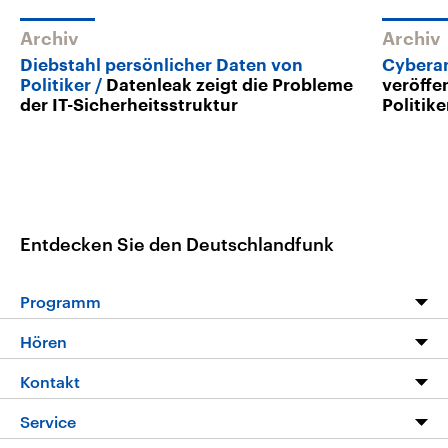
Archiv
Archiv
Diebstahl persönlicher Daten von
Cyberan
Politiker
Datenleak zeigt die Probleme
veröffe
der IT-Sicherheitsstruktur
Politike
Entdecken Sie den Deutschlandfunk
Programm
Programm
Hören
Alle Sendungen
Livestream
Kontakt
Die Nachrichten
Audios
Hörerservice
Service
Nachrichtenleicht
Podcasts
Social Media