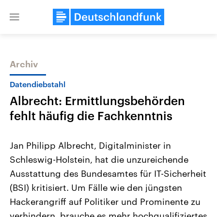
Close
menu
Archiv
Themen
Datendiebstahl
Albrecht: Ermittlungsbehörden
fehlt häufig die Fachkenntnis
Jan Philipp Albrecht, Digitalminister in
Schleswig-Holstein, hat die unzureichende
Landtagswahl Sachsen-Anhalt
USA
Ausstattung des Bundesamtes für IT-Sicherheit
2026
Aktuelle Beiträge, Analys
Alle Informationen
Hintergründe
(BSI) kritisiert. Um Fälle wie den jüngsten
Sachsen-Anhalt wählt am 6.
Wirtschaftlich und militäri
September 2026 einen neuen
gehören die Vereinigten S
Hackerangriff auf Politiker und Prominente zu
Landtag. Seit 2021 wird das
den mächtigsten Ländern 
verhindern, brauche es mehr hochqualifiziertes
Bundesland von einer Koalition aus
mit großem Einfluss auf d