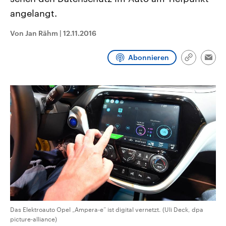
CDU, SPD und FDP regiert.-
aktuelle Weltgeschehen.
angelangt.
Umfragen, Prognosen,
Wahlprogramme, aktuelle Berichte
Sendungen
Programm
Podcasts
und Hintergründe zu den Parteien
Von Jan Rähm
|
12.11.2016
und Kandidaten der anstehenden
Wahl.
Audio-Archiv
Abonnieren
Link
Emai
kopieren/te
Das Elektroauto Opel „Ampera-e“ ist digital vernetzt. (Uli Deck, dpa
picture-alliance)