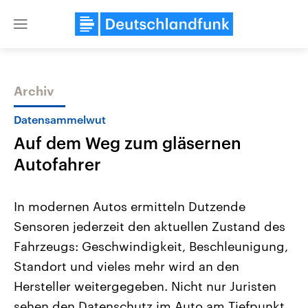
Close
menu
Archiv
Themen
Datensammelwut
Auf dem Weg zum gläsernen
Autofahrer
In modernen Autos ermitteln Dutzende
Sensoren jederzeit den aktuellen Zustand des
Landtagswahl Sachsen-Anhalt
USA
Fahrzeugs: Geschwindigkeit, Beschleunigung,
2026
Aktuelle Beiträge, Analys
Alle Informationen
Hintergründe
Standort und vieles mehr wird an den
Sachsen-Anhalt wählt am 6.
Wirtschaftlich und militäri
September 2026 einen neuen
gehören die Vereinigten S
Hersteller weitergegeben. Nicht nur Juristen
Landtag. Seit 2021 wird das
den mächtigsten Ländern 
sehen den Datenschutz im Auto am Tiefpunkt
Bundesland von einer Koalition aus
mit großem Einfluss auf d