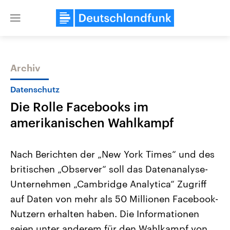
Close
menu
Archiv
Themen
Datenschutz
Die Rolle Facebooks im
amerikanischen Wahlkampf
Nach Berichten der „New York Times“ und des
britischen „Observer“ soll das Datenanalyse-
Landtagswahl Sachsen-Anhalt
USA
Unternehmen „Cambridge Analytica“ Zugriff
2026
Aktuelle Beiträge, Analys
Alle Informationen
Hintergründe
auf Daten von mehr als 50 Millionen Facebook-
Sachsen-Anhalt wählt am 6.
Wirtschaftlich und militäri
September 2026 einen neuen
gehören die Vereinigten S
Nutzern erhalten haben. Die Informationen
Landtag. Seit 2021 wird das
den mächtigsten Ländern 
seien unter anderem für den Wahlkampf von
Bundesland von einer Koalition aus
mit großem Einfluss auf d