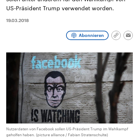
CDU, SPD und FDP regiert.-
aktuelle Weltgeschehen.
US-Präsident Trump verwendet worden.
Umfragen, Prognosen,
Wahlprogramme, aktuelle Berichte
Sendungen
Programm
Podcasts
und Hintergründe zu den Parteien
19.03.2018
und Kandidaten der anstehenden
Wahl.
Audio-Archiv
Abonnieren
Link
Emai
kopieren/te
Nutzerdaten von Facebook sollen US-Präsident Trump im Wahlkampf
geholfen haben. (picture alliance / Fabian Stratenschulte)