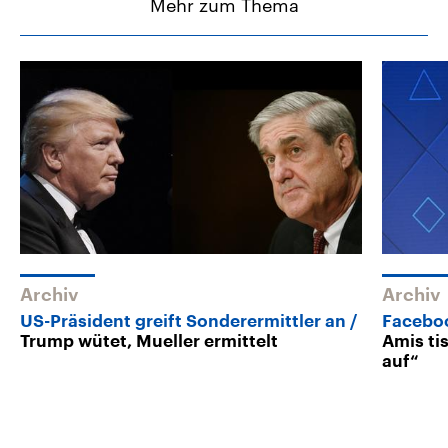
Mehr zum Thema
Archiv
Archiv
US-Präsident greift Sonderermittler an
Facebo
Trump wütet, Mueller ermittelt
Amis ti
auf“