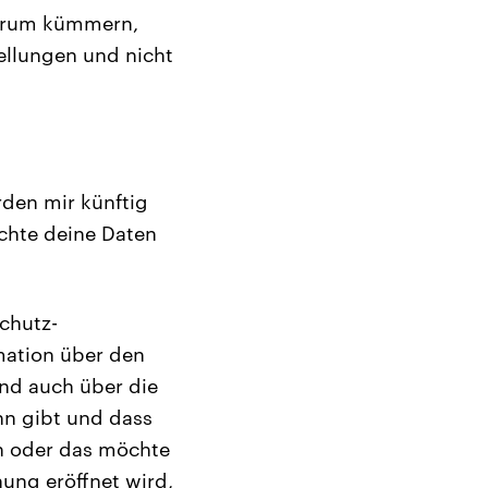
 darum kümmern,
tellungen und nicht
rden mir künftig
öchte deine Daten
schutz-
mation über den
und auch über die
n gibt und dass
ch oder das möchte
nung eröffnet wird,