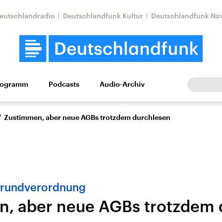
eutschlandradio
Deutschlandfunk Kultur
Deutschlandfunk No
rogramm
Podcasts
Audio-Archiv
Wirtschaft
Wissen
Kultur
Europa
Gesellschaf
/
Zustimmen, aber neue AGBs trotzdem durchlesen
Grundverordnung
, aber neue AGBs trotzdem 
Nahostkonflikt
Iran
le Beiträge,
Aktuelle Lage und
Aktuelle Lage und