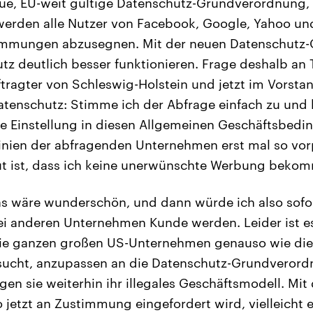
 neue, EU-weit gültige Datenschutz-Grundverordnung
werden alle Nutzer von Facebook, Google, Yahoo und
immungen abzusegnen. Mit der neuen Datenschutz
tz deutlich besser funktionieren. Frage deshalb an T
ragter von Schleswig-Holstein und jetzt im Vorsta
atenschutz: Stimme ich der Abfrage einfach zu un
ie Einstellung in diesen Allgemeinen Geschäftsbed
linien der abfragenden Unternehmen erst mal so vo
gut ist, dass ich keine unerwünschte Werbung beko
s wäre wunderschön, und dann würde ich also sofort
i anderen Unternehmen Kunde werden. Leider ist es
 die ganzen großen US-Unternehmen genauso wie di
ucht, anzupassen an die Datenschutz-Grundverord
lgen sie weiterhin ihr illegales Geschäftsmodell. Mi
o jetzt an Zustimmung eingefordert wird, vielleicht