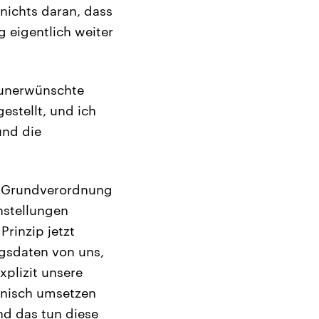
 nichts daran, dass
 eigentlich weiter
 unerwünschte
estellt, und ich
und die
z-Grundverordnung
nstellungen
rinzip jetzt
gsdaten von uns,
plizit unsere
hnisch umsetzen
nd das tun diese