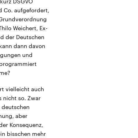
, kurz DSGVO
 Co. aufgefordert,
-Grundverordnung
hilo Weichert, Ex-
nd der Deutschen
d kann dann davon
ingungen und
rprogrammiert
mme?
 vielleicht auch
 nicht so. Zwar
e deutschen
nung, aber
t der Konsequenz,
 ein bisschen mehr