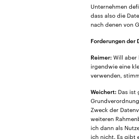
Unternehmen defin
dass also die Dat
nach denen von 
Forderungen der 
Reimer:
Will aber
irgendwie eine kl
verwenden, stimm
Weichert:
Das ist 
Grundverordnung a
Zweck der Datenve
weiteren Rahmenb
ich dann als Nutz
ich nicht. Es gib