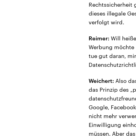
Rechtssicherheit g
dieses illegale G
verfolgt wird.
Reimer:
Will heiß
Werbung möchte ic
tue gut daran, mi
Datenschutzrichtl
Weichert:
Also da
das Prinzip des „
datenschutzfreund
Google, Facebook 
nicht mehr verwen
Einwilligung ein
müssen. Aber das 