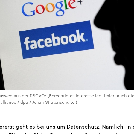
Ausweg aus der DSGVO: „Berechtigtes Interesse legitimiert auch di
lliance / dpa / Julian Stratenschulte )
ererst geht es bei uns um Datenschutz. Nämlich: In e