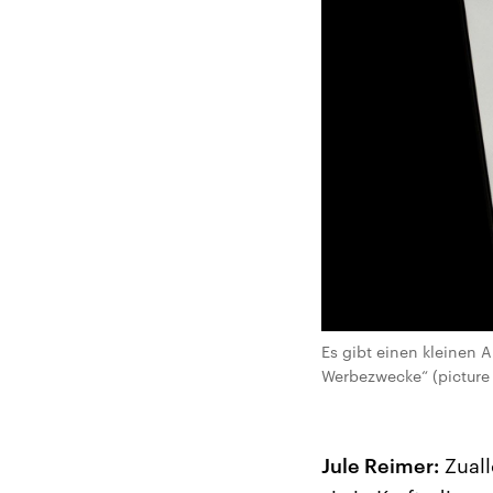
Es gibt einen kleinen 
Werbezwecke“ (picture a
Jule Reimer:
Zuall