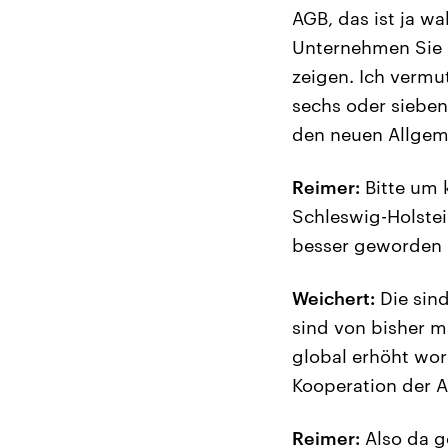
AGB, das ist ja w
Unternehmen Sie d
zeigen. Ich vermut
sechs oder siebe
den neuen Allgem
Reimer:
Bitte um k
Schleswig-Holstei
besser geworden 
Weichert:
Die sin
sind von bisher m
global erhöht wo
Kooperation der A
Reimer:
Also da g