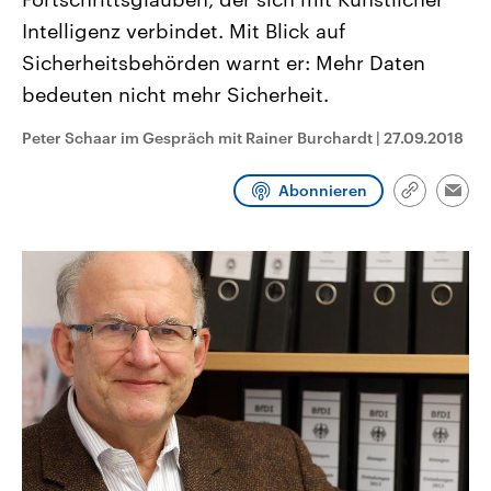
CDU, SPD und FDP regiert.-
aktuelle Weltgeschehen.
Intelligenz verbindet. Mit Blick auf
Umfragen, Prognosen,
Wahlprogramme, aktuelle Berichte
Sicherheitsbehörden warnt er: Mehr Daten
Sendungen
Programm
Podcasts
und Hintergründe zu den Parteien
und Kandidaten der anstehenden
bedeuten nicht mehr Sicherheit.
Wahl.
Audio-Archiv
Peter Schaar im Gespräch mit Rainer Burchardt
|
27.09.2018
Abonnieren
Link
Emai
kopieren/te