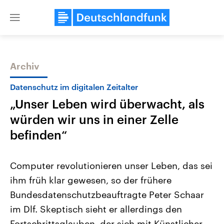
Close
menu
Archiv
Themen
Datenschutz im digitalen Zeitalter
„Unser Leben wird überwacht, als
würden wir uns in einer Zelle
befinden“
Computer revolutionieren unser Leben, das sei
Landtagswahl Sachsen-Anhalt
USA
ihm früh klar gewesen, so der frühere
2026
Aktuelle Beiträge, Analys
Alle Informationen
Hintergründe
Bundesdatenschutzbeauftragte Peter Schaar
Sachsen-Anhalt wählt am 6.
Wirtschaftlich und militäri
September 2026 einen neuen
gehören die Vereinigten S
im Dlf. Skeptisch sieht er allerdings den
Landtag. Seit 2021 wird das
den mächtigsten Ländern 
Bundesland von einer Koalition aus
Fortschrittsglauben, der sich mit Künstlicher
mit großem Einfluss auf d