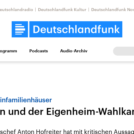
eutschlandradio
Deutschlandfunk Kultur
Deutschlandfunk No
rogramm
Podcasts
Audio-Archiv
Wirtschaft
Wissen
Kultur
Europa
Gesellschaf
infamilienhäuser
n und der Eigenheim-Wahlka
Nahostkonflikt
Iran
le Beiträge,
Aktuelle Lage und
Aktuelle Lage und
schef Anton Hofreiter hat mit kritischen Auss