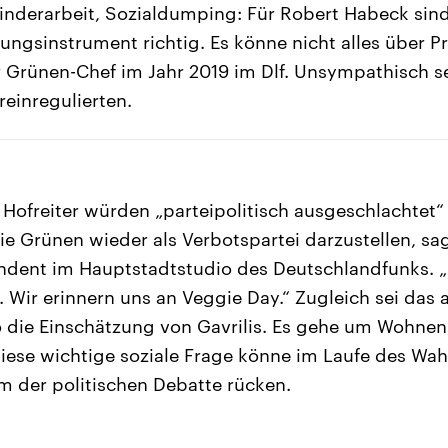
inderarbeit, Sozialdumping: Für Robert Habeck sind
ungsinstrument richtig. Es könne nicht alles über Pr
 Grünen-Chef im Jahr 2019 im Dlf. Unsympathisch se
 reinregulierten.
Hofreiter würden „parteipolitisch ausgeschlachtet“ 
ie Grünen wieder als Verbotspartei darzustellen, sag
ondent im Hauptstadtstudio des Deutschlandfunks. „Da
k. Wir erinnern uns an Veggie Day.“ Zugleich sei da
o die Einschätzung von Gavrilis. Es gehe um Wohne
ese wichtige soziale Frage könne im Laufe des Wah
um der politischen Debatte rücken.