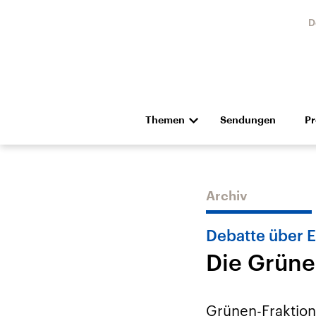
D
Themen
Sendungen
P
Die Nachrichten
Politik
Hörspiel und Feature
Musik
Archiv
Debatte über E
Die Grüne
Landtagswahl Sachsen-
USA
Anhalt 2026
Aktuel
Grünen-Fraktion