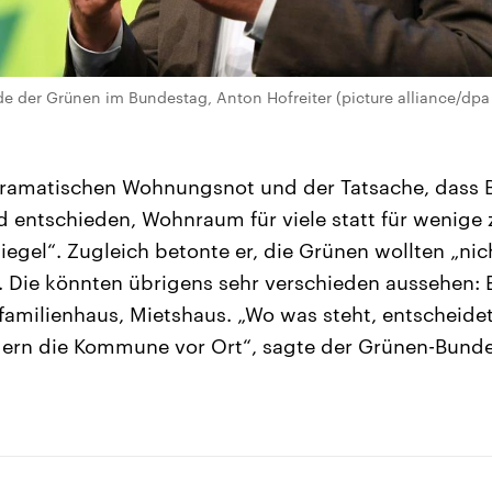
de der Grünen im Bundestag, Anton Hofreiter (picture alliance/dpa 
ramatischen Wohnungsnot und der Tatsache, dass B
entschieden, Wohnraum für viele statt für wenige z
egel“. Zugleich betonte er, die Grünen wollten „nic
 Die könnten übrigens sehr verschieden aussehen: E
amilienhaus, Mietshaus. „Wo was steht, entscheidet 
ndern die Kommune vor Ort“, sagte der Grünen-Bun