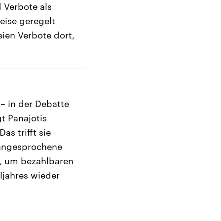
 Verbote als
eise geregelt
ien Verbote dort,
– in der Debatte
t Panajotis
s trifft sie
s angesprochene
n, um bezahlbaren
ljahres wieder