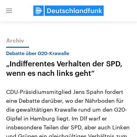
Close
menu
Archiv
Themen
Debatte über G20-Krawalle
„Indifferentes Verhalten der SPD,
wenn es nach links geht“
CDU-Präsidiumsmitglied Jens Spahn fordert
eine Debatte darüber, wo der Nährboden für
Landtagswahl Sachsen-Anhalt
USA
die gewalttätigen Krawalle rund um den G20-
2026
Aktuelle Beiträge, Analys
Alle Informationen
Hintergründe
Gipfel in Hamburg liegt. Im Dlf warf er
Sachsen-Anhalt wählt am 6.
Wirtschaftlich und militäri
September 2026 einen neuen
gehören die Vereinigten S
insbesondere Teilen der SPD, aber auch Linken
Landtag. Seit 2021 wird das
den mächtigsten Ländern 
und Grünen ein gleichgültiges Verhältnis zum
Bundesland von einer Koalition aus
mit großem Einfluss auf d