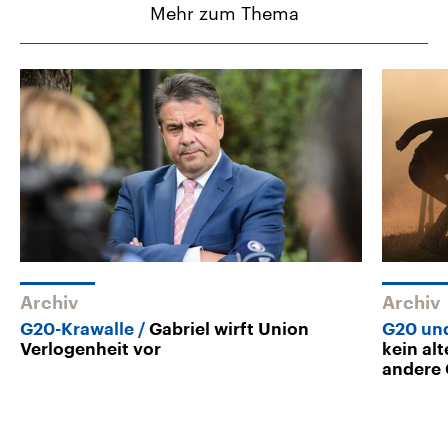
Mehr zum Thema
Archiv
Archiv
G20-Krawalle
Gabriel wirft Union
G20 un
Verlogenheit vor
kein al
andere 