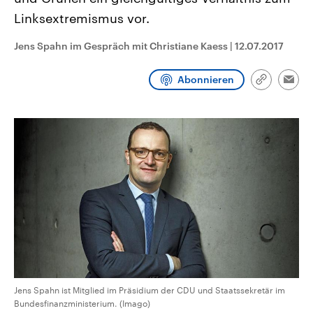
CDU, SPD und FDP regiert.-
aktuelle Weltgeschehen.
Linksextremismus vor.
Umfragen, Prognosen,
Wahlprogramme, aktuelle Berichte
Sendungen
Programm
Podcasts
und Hintergründe zu den Parteien
Jens Spahn im Gespräch mit Christiane Kaess
|
12.07.2017
und Kandidaten der anstehenden
Wahl.
Audio-Archiv
Abonnieren
Link
Emai
kopieren/te
Jens Spahn ist Mitglied im Präsidium der CDU und Staatssekretär im
Bundesfinanzministerium. (Imago)