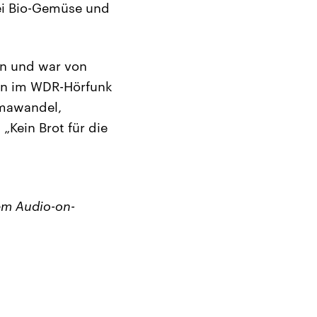
ei Bio-Gemüse und
en und war von
ion im WDR-Hörfunk
imawandel,
Kein Brot für die
em Audio-on-