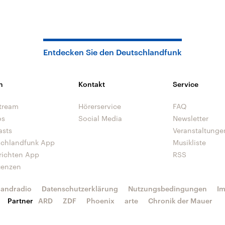
Entdecken Sie den Deutschlandfunk
n
Kontakt
Service
tream
Hörerservice
FAQ
os
Social Media
Newsletter
asts
Veranstaltunge
schlandfunk App
Musikliste
richten App
RSS
uenzen
landradio
Datenschutzerklärung
Nutzungsbedingungen
I
Partner
ARD
ZDF
Phoenix
arte
Chronik der Mauer