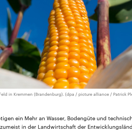
eld in Kremmen (Brandenburg). (dpa / picture alliance / Patrick Pl
tigen ein Mehr an Wasser, Bodengüte und technis
zumeist in der Landwirtschaft der Entwicklungsländ