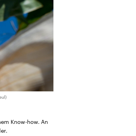
eul)
chem Know-how. An
er.