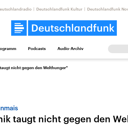
eutschlandradio
Deutschlandfunk Kultur
Deutschlandfunk No
rogramm
Podcasts
Audio-Archiv
Wirtschaft
Wissen
Kultur
Europa
Gesellschaf
taugt nicht gegen den Welthunger"
enmais
ik taugt nicht gegen den We
tkonflikt
Iran
Faktenchecks
In unseren Faktenc
lle Lage und
Aktuelle Lage und