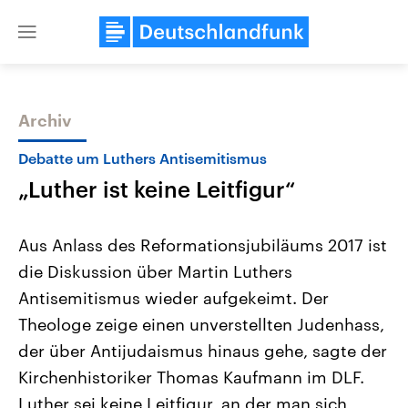
Close
menu
Archiv
Themen
Debatte um Luthers Antisemitismus
„Luther ist keine Leitfigur“
Aus Anlass des Reformationsjubiläums 2017 ist
die Diskussion über Martin Luthers
Antisemitismus wieder aufgekeimt. Der
Landtagswahl Sachsen-Anhalt
USA
Theologe zeige einen unverstellten Judenhass,
2026
Aktuelle Beiträge, Analys
Alle Informationen
der über Antijudaismus hinaus gehe, sagte der
Hintergründe
Sachsen-Anhalt wählt am 6.
Wirtschaftlich und militäri
Kirchenhistoriker Thomas Kaufmann im DLF.
September 2026 einen neuen
gehören die Vereinigten S
Landtag. Seit 2021 wird das
den mächtigsten Ländern 
Luther sei keine Leitfigur, an der man sich
Bundesland von einer Koalition aus
mit großem Einfluss auf d