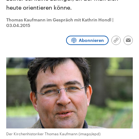
CDU, SPD und FDP regiert.-
aktuelle Weltgeschehen.
heute orientieren könne.
Umfragen, Prognosen,
Wahlprogramme, aktuelle Berichte
Sendungen
Programm
Podcasts
und Hintergründe zu den Parteien
Thomas Kaufmann im Gespräch mit Kathrin Hondl
|
und Kandidaten der anstehenden
03.04.2015
Wahl.
Audio-Archiv
Abonnieren
Link
Emai
kopieren/te
Der Kirchenhistoriker Thomas Kaufmann (imago/epd)