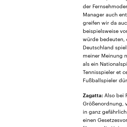
der Fernsehmodera
Manager auch entl
greifen wir da auc
beispielsweise vo
würde bedeuten, d
Deutschland spiel
meiner Meinung na
als ein Nationalsp
Tennisspieler et 
Fußballspieler dür
Zagatta:
Also bei 
Größenordnung, vo
in ganz gefährlic
einen Gesetzesvor