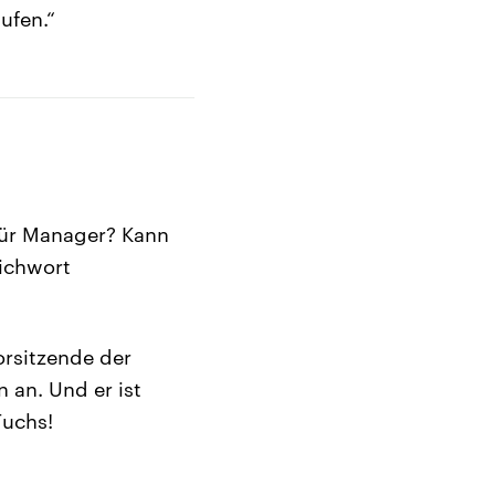
ufen.“
ür Manager? Kann
tichwort
Vorsitzende der
 an. Und er ist
Fuchs!