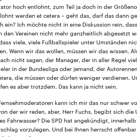
tor hoch entlohnt, zum Teil ja doch in der Größen
ohnt werden et cetera – geht das, darf das dann g
h ein? Ich möchte nicht in eine Diskussion rein, dass
n den Vereinen nicht mehr ganzheitlich abgesetzt 
ass viele, viele Fußballspieler unter Umständen nic
en. Wenn wir das wollen, müssen wir das wissen. A
ch nicht sagen, der Manager, der in aller Regel vie
ieler in der Bundesliga oder jemand, der Autorennen
cetera, die müssen oder dürfen weniger verdienen. U
fen es aber trotzdem. Das kann ja nicht sein.
Fernsehmoderatoren kann ich mir das nur schwer vor
n der wir reden, aber, Herr Fuchs, begibt sich die U
hes Fahrwasser? Die SPD hat angekündigt, innerhal
schlag vorzulegen. Und bei Ihnen herrscht offenbar 