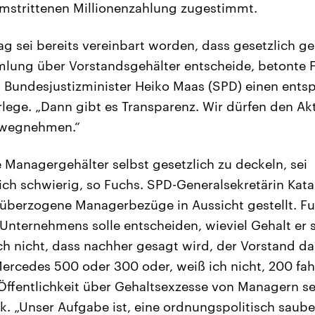
umstrittenen Millionenzahlung zugestimmt.
rag sei bereits vereinbart worden, dass gesetzlich g
lung über Vorstandsgehälter entscheide, betonte 
s Bundesjustizminister Heiko Maas (SPD) einen ent
lege. „Dann gibt es Transparenz. Wir dürfen den Akt
 wegnehmen.“
e Managergehälter selbst gesetzlich zu deckeln, sei
ich schwierig, so Fuchs. SPD-Generalsekretärin Katar
überzogene Managerbezüge in Aussicht gestellt. Fuc
Unternehmens solle entscheiden, wieviel Gehalt er 
uch nicht, dass nachher gesagt wird, der Vorstand da
cedes 500 oder 300 oder, weiß ich nicht, 200 fahre
ffentlichkeit über Gehaltsexzesse von Managern sei
k. „Unser Aufgabe ist, eine ordnungspolitisch sauber