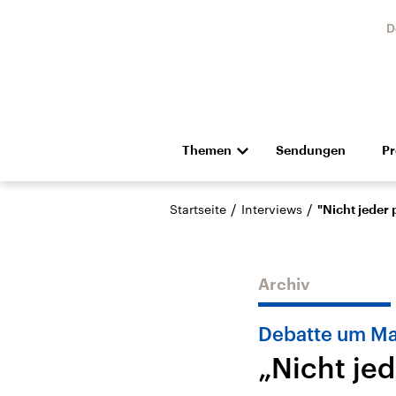
D
Themen
Sendungen
P
Die Nachrichten
Politik
/
/
Startseite
Interviews
"Nicht jeder 
Hörspiel und Feature
Musik
Archiv
Debatte um Ma
„Nicht jed
Landtagswahl Sachsen-
USA
Anhalt 2026
Aktuel