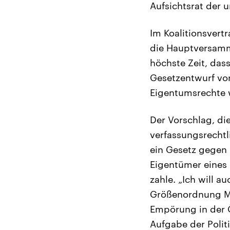
Aufsichtsrat der 
Im Koalitionsvert
die Hauptversamm
höchste Zeit, das
Gesetzentwurf vor
Eigentumsrechte
Der Vorschlag, di
verfassungsrechtl
ein Gesetz gegen 
Eigentümer eines 
zahle. „Ich will a
Größenordnung Mer
Empörung in der Ö
Aufgabe der Politi