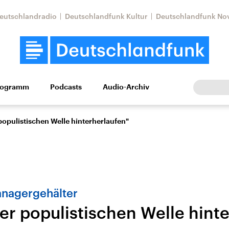
eutschlandradio
Deutschlandfunk Kultur
Deutschlandfunk No
rogramm
Podcasts
Audio-Archiv
Wirtschaft
Wissen
Kultur
Europa
Gesellschaf
populistischen Welle hinterherlaufen"
nagergehälter
er populistischen Welle hint
Nahostkonflikt
Iran
le Beiträge,
Aktuelle Lage und
Aktuelle Lage und