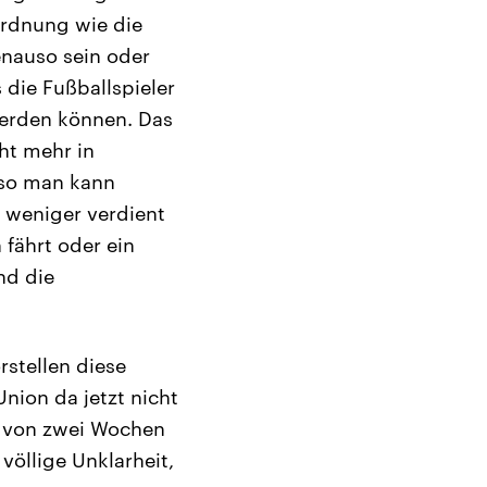
ordnung wie die
enauso sein oder
 die Fußballspieler
werden können. Das
ht mehr in
lso man kann
l weniger verdient
 fährt oder ein
nd die
stellen diese
nion da jetzt nicht
b von zwei Wochen
völlige Unklarheit,