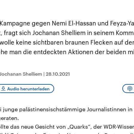
sen und
Hintergründe
Hintergründe
Der Überfall der
Der Iran – seit der
rgründe
haftlich und
palästinensischen
Islamischen Revolu
risch gehören die
Terrororganisation
1979 auch Islamisc
igten Staaten zu
Hamas im Oktober 2023
Republik Iran – ist e
 Kampagne gegen Nemi El-Hassan und Feyza-Ya
ächtigsten
auf Israel hat in der
von einem
n der Erde, mit
Region wieder die
Religionsführer auto
t, fragt sich Jochanan Shelliem in seinem Komm
 Einfluss auf das
Gewalt entfacht. Israel
regierter Staat im 
le Weltgeschehen.
möchte die Hamas
Osten. Eine Feindsc
wolle keine sichtbaren braunen Flecken auf de
zerstören. Diese wird wie
zu Israel und zu de
die Hisbollah im Libanon
ist fest in der
he man die entdeckten Aktionen der beiden m
vom Iran unterstützt.
Staatsideologie
verankert.
Jochanan Shelliem
|
28.10.2021
Audio herunterladen
i junge palästinensischstämmige Journalistinnen in
eraten.
llte das neue Gesicht von „Quarks“, der WDR-Wiss