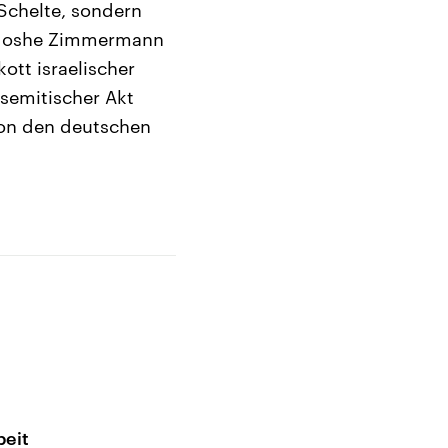
 Schelte, sondern
r Moshe Zimmermann
ott israelischer
semitischer Akt
 von den deutschen
beit