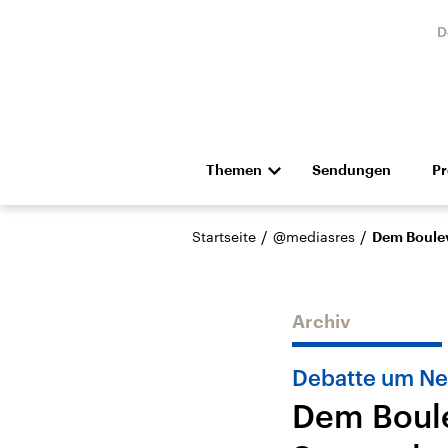
D
Themen
Sendungen
P
Die Nachrichten
Politik
/
/
Startseite
@mediasres
Dem Boulev
Hörspiel und Feature
Musik
Archiv
Debatte um Ne
Dem Boule
Landtagswahl Sachsen-
USA
Anhalt 2026
Aktuel