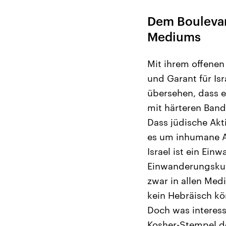
Dem Boulevar
Mediums
Mit ihrem offene
und Garant für Isr
übersehen, dass e
mit härteren Ban
Dass jüdische Akti
es um inhumane Ak
Israel ist ein Ei
Einwanderungskult
zwar in allen Med
kein Hebräisch k
Doch was interess
Kosher-Stempel de