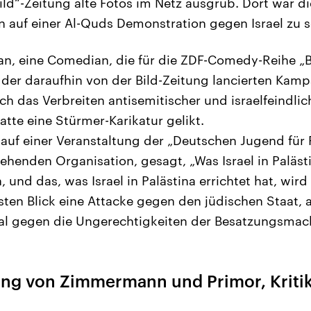
ild“-Zeitung alte Fotos im Netz ausgrub. Dort war di
in auf einer Al-Quds Demonstration gegen Israel zu 
n, eine Comedian, die für die ZDF-Comedy-Reihe „
in der daraufhin von der Bild-Zeitung lancierten Ka
rch das Verbreiten antisemitischer und israelfeindli
atte eine Stürmer-Karikatur gelikt.
auf einer Veranstaltung der „Deutschen Jugend für P
henden Organisation, gesagt, „Was Israel in Palästi
, und das, was Israel in Palästina errichtet hat, wir
rsten Blick eine Attacke gegen den jüdischen Staat, 
nal gegen die Ungerechtigkeiten der Besatzungsmac
g von Zimmermann und Primor, Kritik