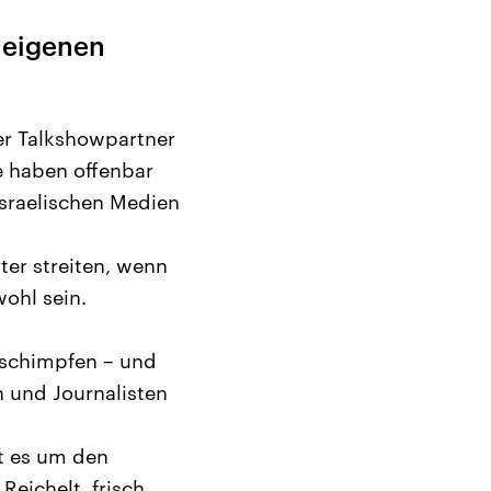
 eigenen
er Talkshowpartner
ie haben offenbar
israelischen Medien
ter streiten, wenn
ohl sein.
eschimpfen – und
n und Journalisten
t es um den
eichelt, frisch