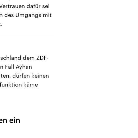
ertrauen dafür sei
en des Umgangs mit
.
utschland dem ZDF-
n Fall Ayhan
iten, dürfen keinen
dfunktion käme
en ein