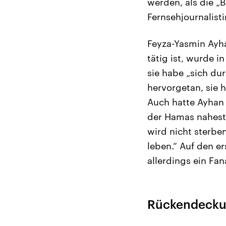
werden, als die „B
Fernsehjournalist
Feyza-Yasmin Ayha
tätig ist, wurde 
sie habe „sich du
hervorgetan, sie h
Auch hatte Ayhan 
der Hamas naheste
wird nicht sterben
leben.“ Auf den e
allerdings ein Fa
Rückendeckun