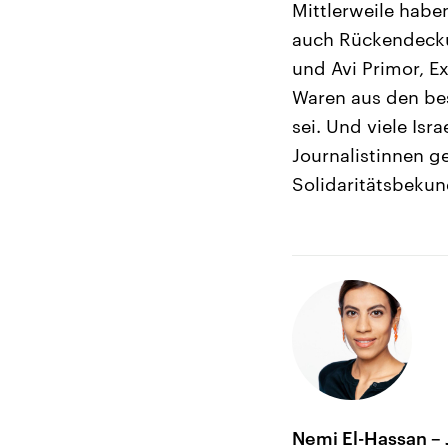
Mittlerweile habe
auch Rückendecku
und Avi Primor, Ex
Waren aus den bes
sei. Und viele Is
Journalistinnen ge
Solidaritätsbekund
Nemi El-Hassan – 