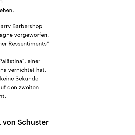
e
sehen.
Barry Barbershop“
mpagne vorgeworfen,
cher Ressentiments“
alästina“, einer
na vernichtet hat,
d keine Sekunde
auf den zweiten
ht.
 von Schuster