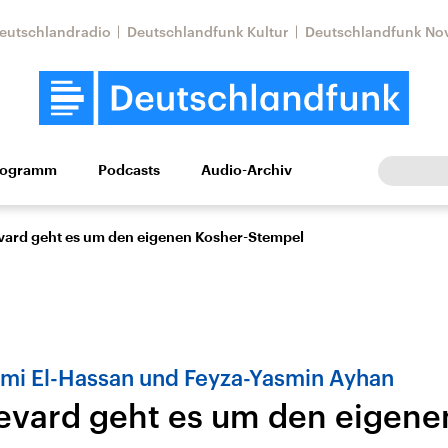
eutschlandradio
Deutschlandfunk Kultur
Deutschlandfunk No
rogramm
Podcasts
Audio-Archiv
Wirtschaft
Wissen
Kultur
Europa
Gesellschaf
ard geht es um den eigenen Kosher-Stempel
mi El-Hassan und Feyza-Yasmin Ayhan
vard geht es um den eigene
Nahostkonflikt
Iran
le Beiträge,
Aktuelle Lage und
Aktuelle Lage und