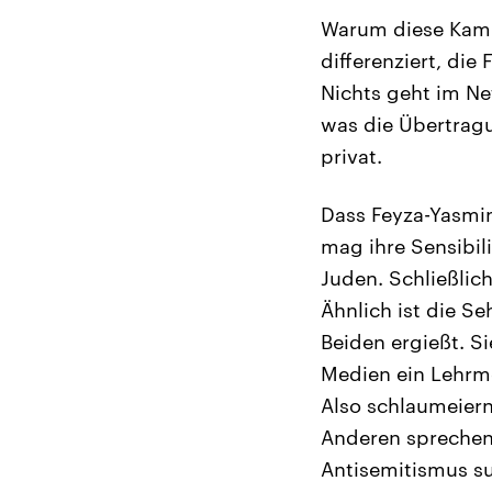
Warum diese Kamp
differenziert, di
Nichts geht im Net
was die Übertragu
privat.
Dass Feyza-Yasmi
mag ihre Sensibil
Juden. Schließlich
Ähnlich ist die S
Beiden ergießt. Si
Medien ein Lehrme
Also schlaumeiern
Anderen sprechen 
Antisemitismus su