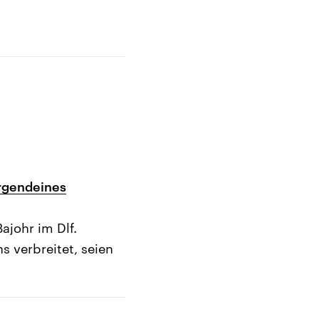
irgendeines
ajohr im Dlf.
 verbreitet, seien