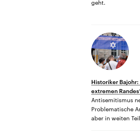
geht.
Historiker Bajohr
extremen Randes
Antisemitismus ne
Problematische An
aber in weiten Tei