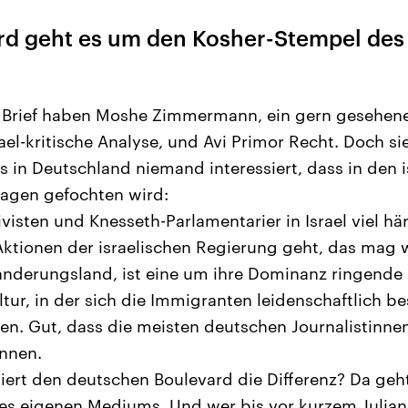
d geht es um den Kosher-Stempel des
n Brief haben Moshe Zimmermann, ein gern gesehen
ael-kritische Analyse, und Avi Primor Recht. Doch s
s in Deutschland niemand interessiert, dass in den 
dagen gefochten wird:
visten und Knesseth-Parlamentarier in Israel viel här
tionen der israelischen Regierung geht, das mag w
nwanderungsland, ist eine um ihre Dominanz ringende
ur, in der sich die Immigranten leidenschaftlich b
ien. Gut, dass die meisten deutschen Journalistinne
önnen.
iert den deutschen Boulevard die Differenz? Da geh
s eigenen Mediums. Und wer bis vor kurzem Julian R