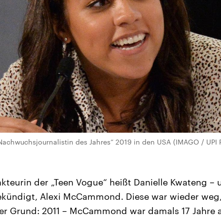
chwuchsjournalistin des Jahres“ 2019 in den USA (IMAGO / UPI 
kteurin der „Teen Vogue“ heißt Danielle Kwateng – u
kündigt, Alexi McCammond. Diese war wieder weg, 
er Grund: 2011 – McCammond war damals 17 Jahre alt