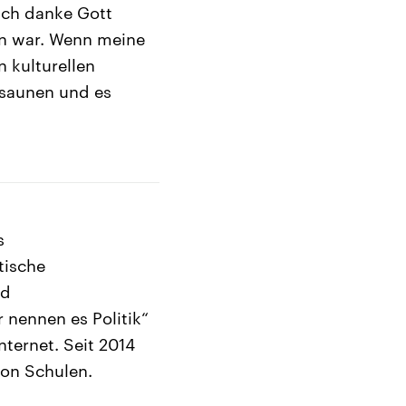
Ich danke Gott
ehn war. Wenn meine
n kulturellen
saunen und es
s
tische
nd
 nennen es Politik“
nternet. Seit 2014
 von Schulen.