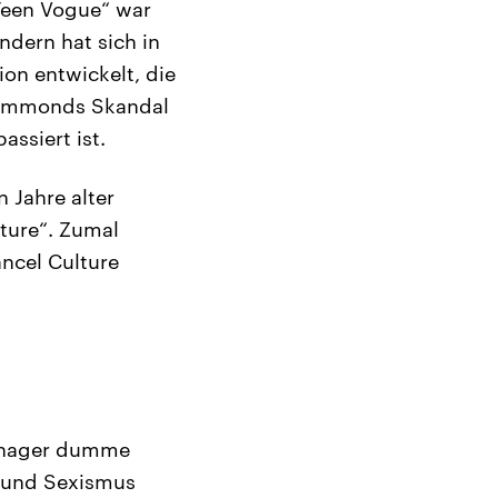
„Teen Vogue“ war
ndern hat sich in
ion entwickelt, die
cCammonds Skandal
assiert ist.
Jahre alter
lture“. Zumal
ncel Culture
Teenager dumme
s und Sexismus