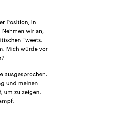
er Position, in
 Nehmen wir an,
itischen Tweets.
em. Mich würde vor
m?
te ausgesprochen.
ang und meinen
f, um zu zeigen,
Kampf.