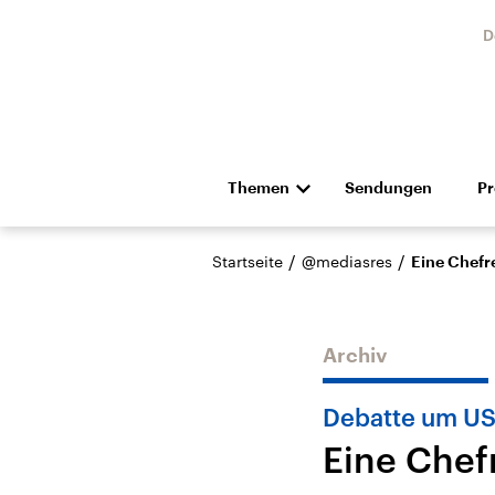
D
Themen
Sendungen
P
Die Nachrichten
Politik
/
/
Startseite
@mediasres
Eine Chefre
Hörspiel und Feature
Musik
Archiv
Debatte um US
Eine Chef
Landtagswahl Sachsen-
USA
Anhalt 2026
Aktuel