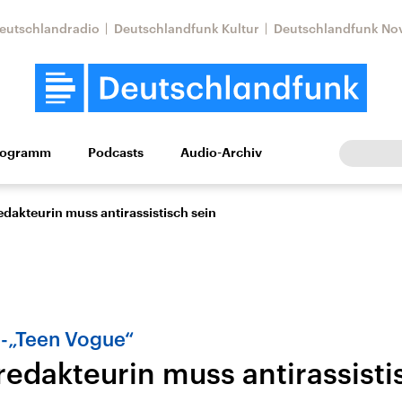
eutschlandradio
Deutschlandfunk Kultur
Deutschlandfunk No
rogramm
Podcasts
Audio-Archiv
Wirtschaft
Wissen
Kultur
Europa
Gesellschaf
dakteurin muss antirassistisch sein
-„Teen Vogue“
redakteurin muss antirassisti
Nahostkonflikt
Iran
le Beiträge,
Aktuelle Lage und
Aktuelle Lage und