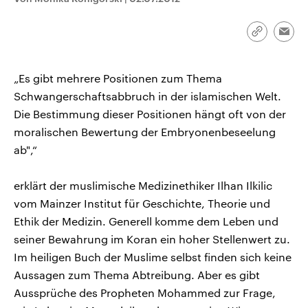
CDU, SPD und FDP regiert.-
aktuelle Weltgeschehen.
Umfragen, Prognosen,
Wahlprogramme, aktuelle Berichte
Link
Emai
Sendungen
Programm
Podcasts
und Hintergründe zu den Parteien
kopieren/te
und Kandidaten der anstehenden
Wahl.
Audio-Archiv
„Es gibt mehrere Positionen zum Thema
Schwangerschaftsabbruch in der islamischen Welt.
Die Bestimmung dieser Positionen hängt oft von der
moralischen Bewertung der Embryonenbeseelung
ab",“
erklärt der muslimische Medizinethiker Ilhan Ilkilic
vom Mainzer Institut für Geschichte, Theorie und
Ethik der Medizin. Generell komme dem Leben und
seiner Bewahrung im Koran ein hoher Stellenwert zu.
Im heiligen Buch der Muslime selbst finden sich keine
Aussagen zum Thema Abtreibung. Aber es gibt
Aussprüche des Propheten Mohammed zur Frage,