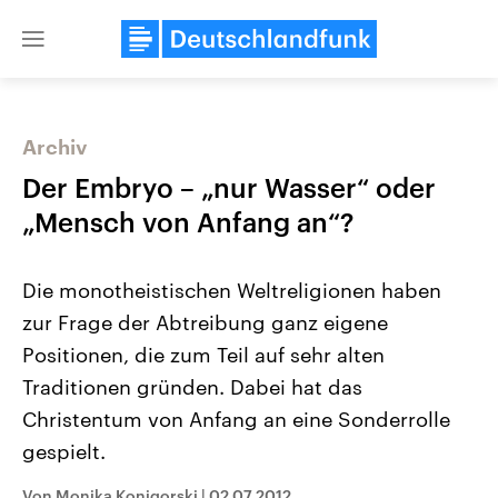
Close
menu
Archiv
Themen
Der Embryo – „nur Wasser“ oder
„Mensch von Anfang an“?
Die monotheistischen Weltreligionen haben
zur Frage der Abtreibung ganz eigene
Positionen, die zum Teil auf sehr alten
Traditionen gründen. Dabei hat das
Landtagswahl Sachsen-Anhalt
USA
2026
Aktuelle Beiträge, Analys
Christentum von Anfang an eine Sonderrolle
Alle Informationen
Hintergründe
Sachsen-Anhalt wählt am 6.
Wirtschaftlich und militäri
gespielt.
September 2026 einen neuen
gehören die Vereinigten S
Landtag. Seit 2021 wird das
den mächtigsten Ländern 
Bundesland von einer Koalition aus
mit großem Einfluss auf d
Von Monika Konigorski
|
02.07.2012