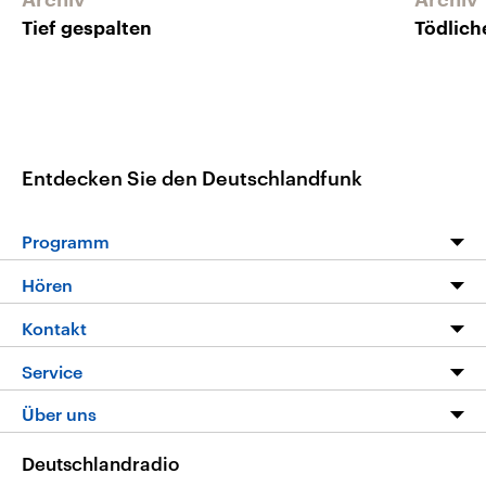
Tief gespalten
Tödlich
Entdecken Sie den Deutschlandfunk
Programm
Programm
Hören
Alle Sendungen
Livestream
Kontakt
Die Nachrichten
Audios
Hörerservice
Service
Nachrichtenleicht
Podcasts
Social Media
FAQ
Über uns
Neue Beiträge auf dlf.de
Deutschlandfunk App
Newsletter
Deutschlandradio
Themen-Schwerpunkte
Nachrichten App
Deutschlandradio
Veranstaltungen
Presse