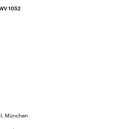
 BWV 1052
al, München