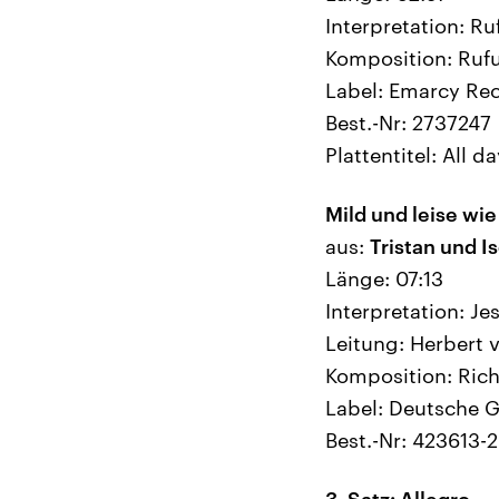
Interpretation: R
Komposition: Ruf
Label: Emarcy Re
Best.-Nr: 2737247
Plattentitel: All d
Mild und leise wie
aus:
Tristan und 
Länge: 07:13
Interpretation: J
Leitung: Herbert 
Komposition: Ric
Label: Deutsche
Best.-Nr: 423613-2
3. Satz: Allegro