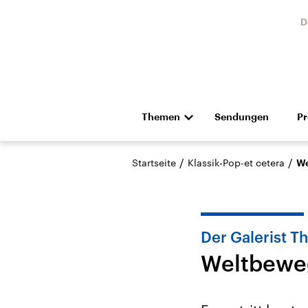
D
Themen
Sendungen
P
Die Nachrichten
Politik
/
/
Startseite
Klassik-Pop-et cetera
We
Hörspiel und Feature
Musik
Der Galerist 
Weltbewe
Landtagswahl Sachsen-
USA
Anhalt 2026
Aktuel