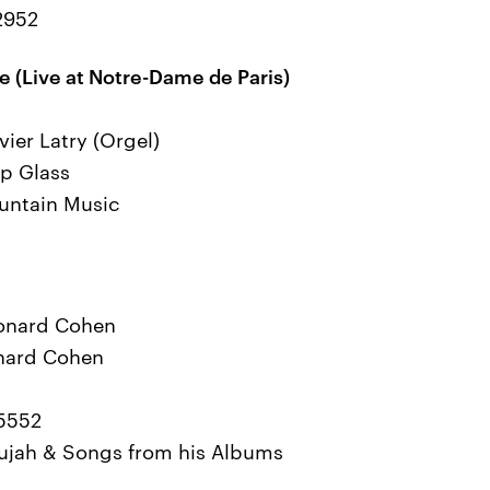
2952
e (Live at Notre-Dame de Paris)
vier Latry (Orgel)
ip Glass
untain Music
eonard Cohen
nard Cohen
85552
elujah & Songs from his Albums