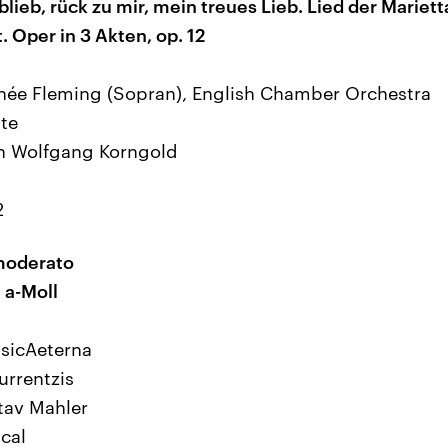
blieb, rück zu mir, mein treues Lieb. Lied der Marietta
t
. Oper in 3 Akten, op. 12
enée Fleming (Sopran), English Chamber Orchestra
ate
ch Wolfgang Korngold
2
 moderato
 a-Moll
usicAeterna
urrentzis
tav Mahler
cal