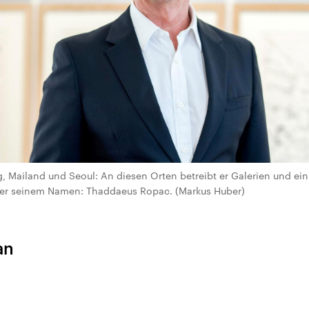
g, Mailand und Seoul: An diesen Orten betreibt er Galerien und ein
er seinem Namen: Thaddaeus Ropac. (Markus Huber)
an