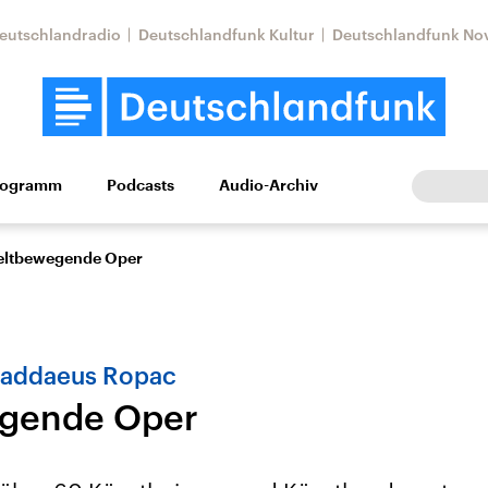
eutschlandradio
Deutschlandfunk Kultur
Deutschlandfunk No
rogramm
Podcasts
Audio-Archiv
Wirtschaft
Wissen
Kultur
Europa
Gesellschaf
ltbewegende Oper
Thaddaeus Ropac
gende Oper
Nahostkonflikt
Iran
le Beiträge,
Aktuelle Lage und
Aktuelle Lage und