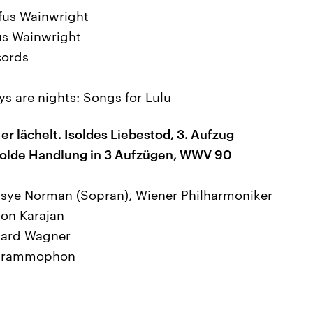
ufus Wainwright
us Wainwright
cords
ays are nights: Songs for Lulu
 er lächelt. Isoldes Liebestod, 3. Aufzug
Isolde Handlung in 3 Aufzügen, WWV 90
essye Norman (Sopran), Wiener Philharmoniker
von Karajan
hard Wagner
 Grammophon