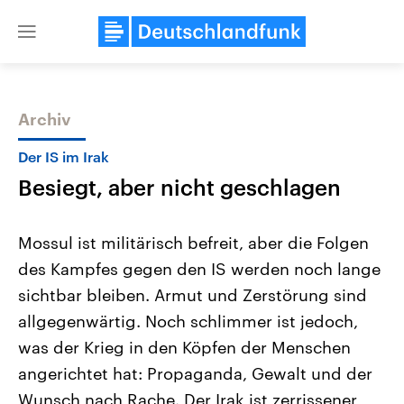
Close
menu
Archiv
Themen
Der IS im Irak
Besiegt, aber nicht geschlagen
Mossul ist militärisch befreit, aber die Folgen
des Kampfes gegen den IS werden noch lange
sichtbar bleiben. Armut und Zerstörung sind
Landtagswahl Sachsen-Anhalt
USA
allgegenwärtig. Noch schlimmer ist jedoch,
2026
Aktuelle Beiträge, Analys
Alle Informationen
was der Krieg in den Köpfen der Menschen
Hintergründe
Sachsen-Anhalt wählt am 6.
Wirtschaftlich und militäri
angerichtet hat: Propaganda, Gewalt und der
September 2026 einen neuen
gehören die Vereinigten S
Landtag. Seit 2021 wird das
den mächtigsten Ländern 
Wunsch nach Rache. Der Irak ist zerrissener
Bundesland von einer Koalition aus
mit großem Einfluss auf d