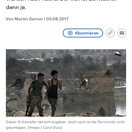
CDU, SPD und FDP regiert.-
aktuelle Weltgeschehen.
denn je.
Umfragen, Prognosen,
Wahlprogramme, aktuelle Berichte
Sendungen
Programm
Podcasts
und Hintergründe zu den Parteien
Von Martin Gerner
|
03.08.2017
und Kandidaten der anstehenden
Wahl.
Audio-Archiv
Abonnieren
Link
Emai
kopieren/te
Dieser IS-Kämpfer hat sich ergeben, doch noch ist die Terrormiliz nicht
geschlagen. (Imago / Carol Guzy)