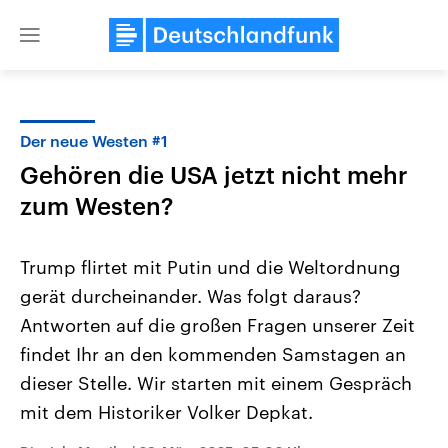
Close
menu
Der neue Westen #1
Themen
Gehören die USA jetzt nicht mehr
zum Westen?
Trump flirtet mit Putin und die Weltordnung
gerät durcheinander. Was folgt daraus?
Antworten auf die großen Fragen unserer Zeit
Landtagswahl Sachsen-Anhalt
USA
findet Ihr an den kommenden Samstagen an
2026
Aktuelle Beiträge, Analys
dieser Stelle. Wir starten mit einem Gespräch
Alle Informationen
Hintergründe
Sachsen-Anhalt wählt am 6.
Wirtschaftlich und militäri
mit dem Historiker Volker Depkat.
September 2026 einen neuen
gehören die Vereinigten S
Landtag. Seit 2021 wird das
den mächtigsten Ländern 
Bundesland von einer Koalition aus
mit großem Einfluss auf d