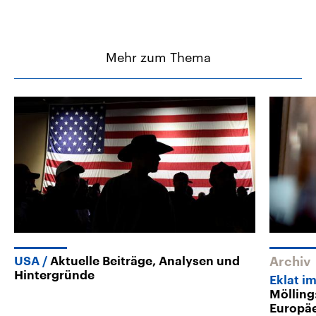
Mehr zum Thema
USA
Aktuelle Beiträge, Analysen und
Archiv
Hintergründe
Eklat i
Mölling
Europä