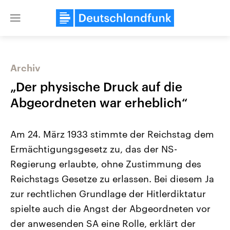
Close
menu
Archiv
Themen
„Der physische Druck auf die
Abgeordneten war erheblich“
Am 24. März 1933 stimmte der Reichstag dem
Ermächtigungsgesetz zu, das der NS-
Regierung erlaubte, ohne Zustimmung des
Reichstags Gesetze zu erlassen. Bei diesem Ja
Landtagswahl Sachsen-Anhalt
USA
2026
Aktuelle Beiträge, Analys
zur rechtlichen Grundlage der Hitlerdiktatur
Alle Informationen
Hintergründe
Sachsen-Anhalt wählt am 6.
Wirtschaftlich und militäri
spielte auch die Angst der Abgeordneten vor
September 2026 einen neuen
gehören die Vereinigten S
Landtag. Seit 2021 wird das
den mächtigsten Ländern 
der anwesenden SA eine Rolle, erklärt der
Bundesland von einer Koalition aus
mit großem Einfluss auf d