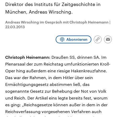
CDU, SPD und FDP regiert.-
aktuelle Weltgeschehen.
Direktor des Instituts für Zeitgeschichte in
Umfragen, Prognosen,
München, Andreas Wirsching.
Wahlprogramme, aktuelle Berichte
Sendungen
Programm
Podcasts
und Hintergründe zu den Parteien
und Kandidaten der anstehenden
Andreas Wirsching im Gespräch mit Christoph Heinemann
|
Wahl.
22.03.2013
Audio-Archiv
Abonnieren
Link
Emai
kopieren/te
Christoph Heinemann:
Draußen SS, drinnen SA. Im
Plenarsaal der zum Reichstag umfunktionierten Kroll-
Oper hing außerdem eine riesige Hakenkreuzfahne.
Das war der Rahmen, in dem Hitler über sein
Ermächtigungsgesetz abstimmen ließ, das
sogenannte Gesetz zur Behebung der Not von Volk
und Reich. Der Artikel eins legte bereits fest, worum
es ging: „Reichsgesetze können außer in dem in der
Reichsverfassung vorgesehenen Verfahren auch