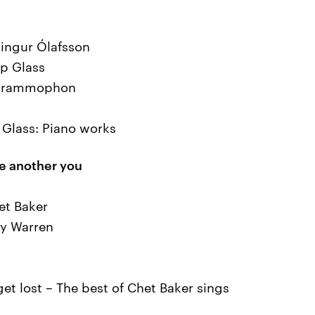
kingur Ólafsson
ip Glass
 Grammophon
ip Glass: Piano works
be another you
et Baker
ry Warren
2
 get lost – The best of Chet Baker sings