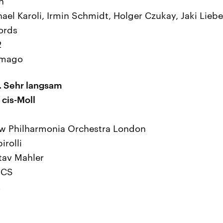
n
ael Karoli, Irmin Schmidt, Holger Czukay, Jaki Liebe
ords
2
o mago
o. Sehr langsam
 cis-Moll
ew Philharmonia Orchestra London
irolli
tav Mahler
ICS
2