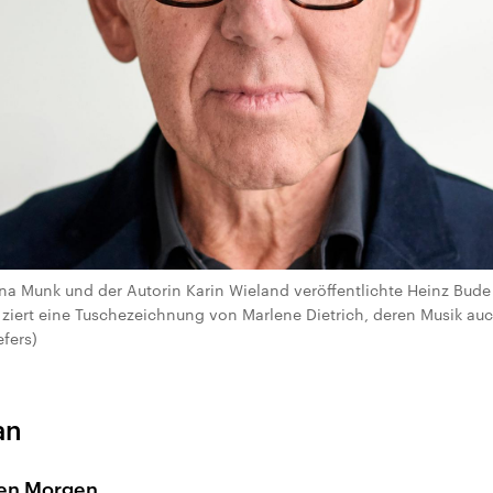
tina Munk und der Autorin Karin Wieland veröffentlichte Heinz Bud
 ziert eine Tuschezeichnung von Marlene Dietrich, deren Musik auch
efers)
an
den Morgen