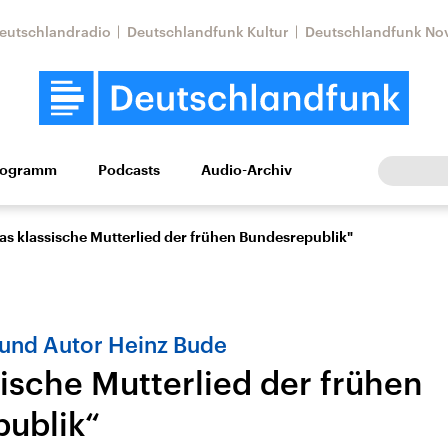
eutschlandradio
Deutschlandfunk Kultur
Deutschlandfunk No
rogramm
Podcasts
Audio-Archiv
Wirtschaft
Wissen
Kultur
Europa
Gesellschaf
as klassische Mutterlied der frühen Bundesrepublik"
 und Autor Heinz Bude
sische Mutterlied der frühen
ublik“
Nahostkonflikt
Iran
le Beiträge,
Aktuelle Lage und
Aktuelle Lage und