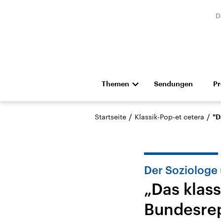
D
Themen
Sendungen
P
Die Nachrichten
Politik
/
/
Startseite
Klassik-Pop-et cetera
"D
Hörspiel und Feature
Musik
Der Soziologe
„Das klas
Bundesrep
Landtagswahl Sachsen-
USA
Anhalt 2026
Aktuel