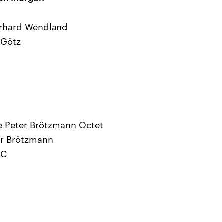
erhard Wendland
 Götz
he Peter Brötzmann Octet
er Brötzmann
PC