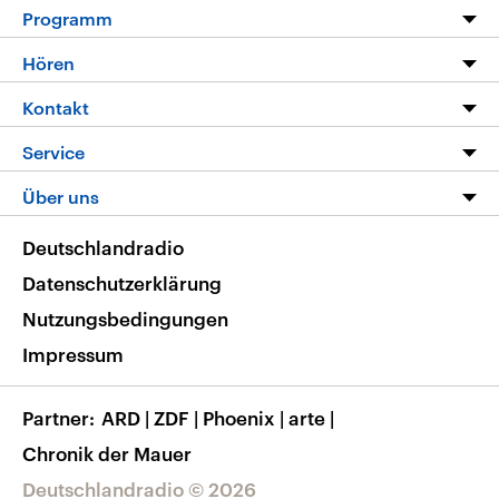
Programm
Programm
Hören
Alle Sendungen
Livestream
Kontakt
Die Nachrichten
Audios
Hörerservice
Service
Nachrichtenleicht
Podcasts
Social Media
FAQ
Über uns
Neue Beiträge auf dlf.de
Deutschlandfunk App
Newsletter
Deutschlandradio
Themen-Schwerpunkte
Nachrichten App
Deutschlandradio
Veranstaltungen
Presse
Frequenzen
Datenschutzerklärung
Musikliste
Ausbildung und Karriere
Nutzungsbedingungen
RSS
Transparenz
Impressum
Korrekturen
Barrierefreiheit
Partner
ARD
|
ZDF
|
Phoenix
|
arte
|
Chronik der Mauer
Deutschlandradio © 2026