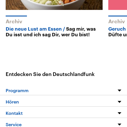
Archiv
Archiv
Die neue Lust am Essen
Sag mir, was
Geruch 
Du isst und ich sag Dir, wer Du bist!
Düfte u
Entdecken Sie den Deutschlandfunk
Programm
Programm
Hören
Alle Sendungen
Livestream
Kontakt
Die Nachrichten
Audios
Hörerservice
Service