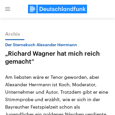
Close
menu
Archiv
Themen
Der Sternekoch Alexander Herrmann
„Richard Wagner hat mich reich
gemacht“
Am liebsten wäre er Tenor geworden, aber
Alexander Herrmann ist Koch, Moderator,
Landtagswahl Sachsen-Anhalt
USA
Unternehmer und Autor. Trotzdem gibt er eine
2026
Aktuelle Beiträge, Analys
Alle Informationen
Hintergründe
Stimmprobe und erzählt, wie er sich in der
Sachsen-Anhalt wählt am 6.
Wirtschaftlich und militäri
September 2026 einen neuen
gehören die Vereinigten S
Bayreuther Festspielzeit schon als
Landtag. Seit 2021 wird das
den mächtigsten Ländern 
Jugendlicher ein goldenes Näschen verdiente.
Bundesland von einer Koalition aus
mit großem Einfluss auf d