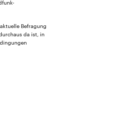
dfunk-
e aktuelle Befragung
urchaus da ist, in
bedingungen