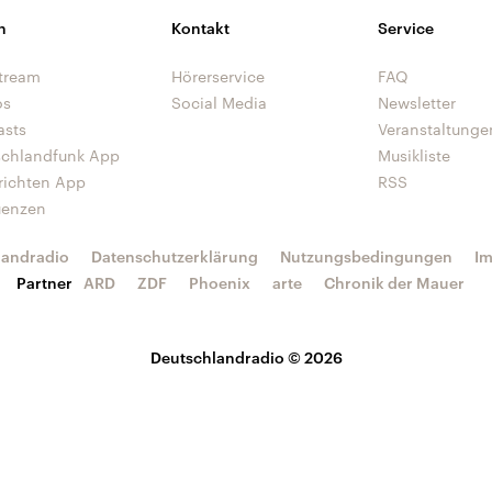
n
Kontakt
Service
tream
Hörerservice
FAQ
os
Social Media
Newsletter
asts
Veranstaltunge
schlandfunk App
Musikliste
richten App
RSS
uenzen
landradio
Datenschutzerklärung
Nutzungsbedingungen
I
Partner
ARD
ZDF
Phoenix
arte
Chronik der Mauer
Deutschlandradio © 2026