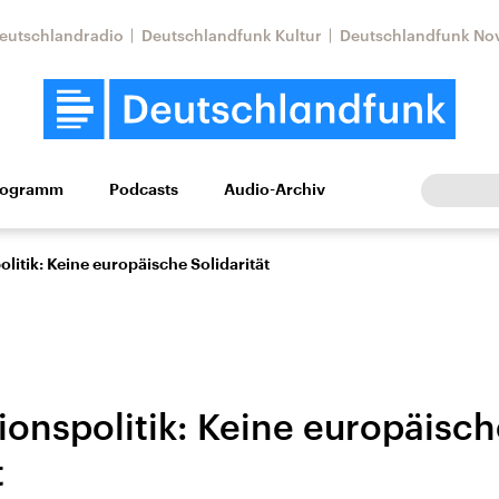
eutschlandradio
Deutschlandfunk Kultur
Deutschlandfunk No
rogramm
Podcasts
Audio-Archiv
Wirtschaft
Wissen
Kultur
Europa
Gesellschaf
litik: Keine europäische Solidarität
ionspolitik: Keine europäisc
t
Nahostkonflikt
Iran
le Beiträge,
Aktuelle Lage und
Aktuelle Lage und