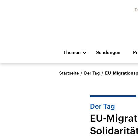
D
Themen
Sendungen
P
Die Nachrichten
Politik
/
/
Startseite
Der Tag
EU-Migrationspo
Hörspiel und Feature
Musik
Der Tag
EU-Migrat
Solidaritä
Landtagswahl Sachsen-
USA
Anhalt 2026
Aktuel