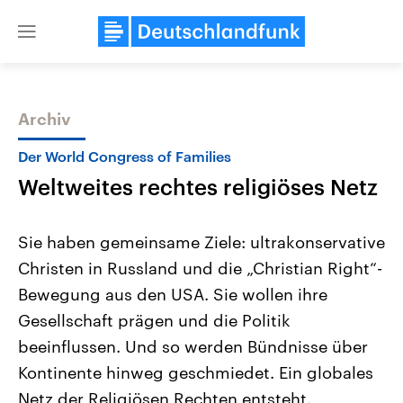
Close
menu
Archiv
Themen
Der World Congress of Families
Weltweites rechtes religiöses Netz
Sie haben gemeinsame Ziele: ultrakonservative
Christen in Russland und die „Christian Right“-
Bewegung aus den USA. Sie wollen ihre
Landtagswahl Sachsen-Anhalt
USA
Gesellschaft prägen und die Politik
2026
Aktuelle Beiträge, Analys
Alle Informationen
beeinflussen. Und so werden Bündnisse über
Hintergründe
Sachsen-Anhalt wählt am 6.
Wirtschaftlich und militäri
Kontinente hinweg geschmiedet. Ein globales
September 2026 einen neuen
gehören die Vereinigten S
Landtag. Seit 2021 wird das
den mächtigsten Ländern 
Netz der Religiösen Rechten entsteht.
Bundesland von einer Koalition aus
mit großem Einfluss auf d