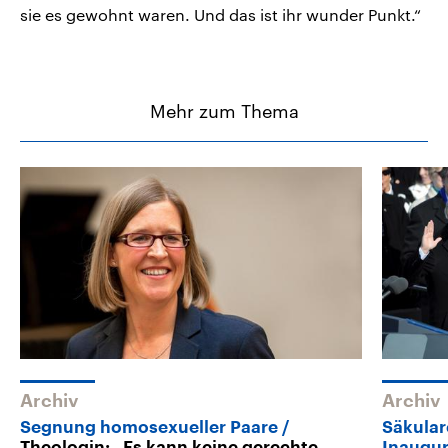
sie es gewohnt waren. Und das ist ihr wunder Punkt.“
Mehr zum Thema
Archiv
Archiv
Segnung homosexueller Paare
Säkula
Theologin: „Es kann keine gerechte
Inaugu