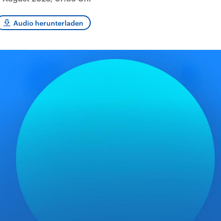
sen und
Hintergründe
Hintergründe
Der Überfall der
Der Iran – seit der
rgründe
haftlich und
palästinensischen
Islamischen Revolu
Audio herunterladen
risch gehören die
Terrororganisation
1979 auch Islamisc
igten Staaten zu
Hamas im Oktober 2023
Republik Iran – ist e
ächtigsten
auf Israel hat in der
von einem
n der Erde, mit
Region wieder die
Religionsführer auto
 Einfluss auf das
Gewalt entfacht. Israel
regierter Staat im 
le Weltgeschehen.
möchte die Hamas
Osten. Eine Feindsc
zerstören. Diese wird wie
zu Israel und zu de
die Hisbollah im Libanon
ist fest in der
vom Iran unterstützt.
Staatsideologie
verankert.