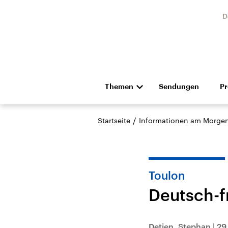
D
Themen
Sendungen
P
Die Nachrichten
Politik
/
Startseite
Informationen am Morge
Hörspiel und Feature
Musik
Toulon
Deutsch-f
Landtagswahl Sachsen-
USA
Anhalt 2026
Aktuel
Detjen, Stephan
|
29