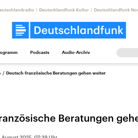
eutschlandradio
Deutschlandfunk Kultur
Deutschlandfunk No
rogramm
Podcasts
Audio-Archiv
Wirtschaft
Wissen
Kultur
Europa
Gesellschaf
/
n
Deutsch-französische Beratungen gehen weiter
ranzösische Beratungen gehe
Nahostkonflikt
Iran
le Beiträge,
Aktuelle Lage und
Aktuelle Lage und
. August 2025, 07:39 Uhr