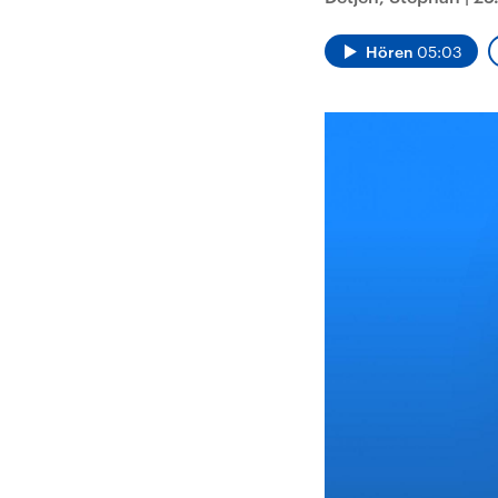
Alle Informationen
Analy
Sachsen-Anhalt wählt
Hinte
am 6. September 2026
Wirtsc
Hören
05:03
einen neuen Landtag.
militä
Seit 2021 wird das
Verein
Bundesland von einer
den m
Koalition aus CDU, SPD
Länder
und FDP regiert.-
großem
Umfragen, Prognosen,
aktuel
Wahlprogramme,
aktuelle Berichte und
Hintergründe zu den
Parteien und Kandidaten
der anstehenden Wahl.