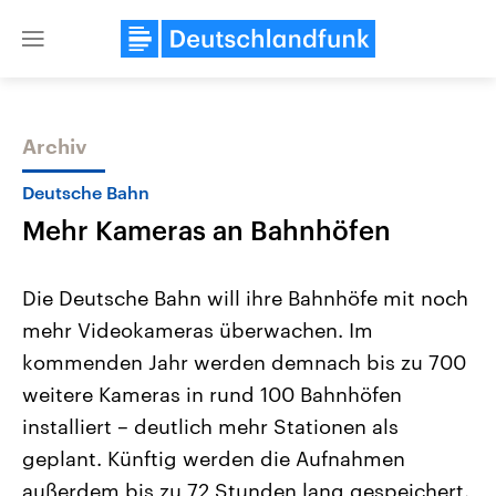
Close
menu
Archiv
Themen
Deutsche Bahn
Mehr Kameras an Bahnhöfen
Die Deutsche Bahn will ihre Bahnhöfe mit noch
mehr Videokameras überwachen. Im
kommenden Jahr werden demnach bis zu 700
Landtagswahl Sachsen-Anhalt
USA
weitere Kameras in rund 100 Bahnhöfen
2026
Aktuelle Beiträge, Analys
Alle Informationen
installiert – deutlich mehr Stationen als
Hintergründe
Sachsen-Anhalt wählt am 6.
Wirtschaftlich und militäri
geplant. Künftig werden die Aufnahmen
September 2026 einen neuen
gehören die Vereinigten S
Landtag. Seit 2021 wird das
den mächtigsten Ländern 
außerdem bis zu 72 Stunden lang gespeichert.
Bundesland von einer Koalition aus
mit großem Einfluss auf d