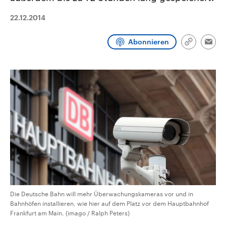
CDU, SPD und FDP regiert.-
aktuelle Weltgeschehen.
Umfragen, Prognosen,
22.12.2014
Wahlprogramme, aktuelle Berichte
Sendungen
Programm
Podcasts
und Hintergründe zu den Parteien
und Kandidaten der anstehenden
Abonnieren
Link
Wahl.
Emai
kopieren/te
Audio-Archiv
Die Deutsche Bahn will mehr Überwachungskameras vor und in
Bahnhöfen installieren, wie hier auf dem Platz vor dem Hauptbahnhof
Frankfurt am Main. (imago / Ralph Peters)