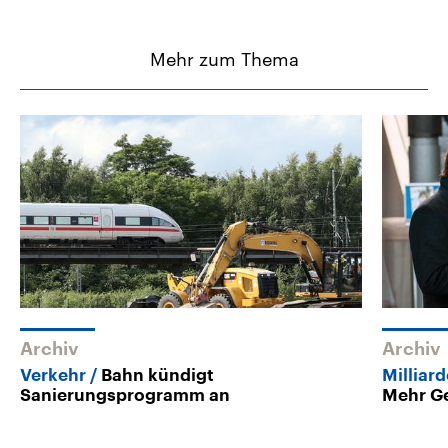
Mehr zum Thema
Archiv
Archiv
Verkehr
Bahn kündigt
Milliar
Sanierungsprogramm an
Mehr Ge