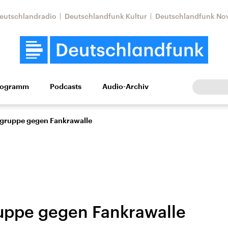
eutschlandradio
Deutschlandfunk Kultur
Deutschlandfunk No
rogramm
Podcasts
Audio-Archiv
Wirtschaft
Wissen
Kultur
Europa
Gesellschaf
sgruppe gegen Fankrawalle
uppe gegen Fankrawalle
Nahostkonflikt
Iran
le Beiträge,
Aktuelle Lage und
Aktuelle Lage und