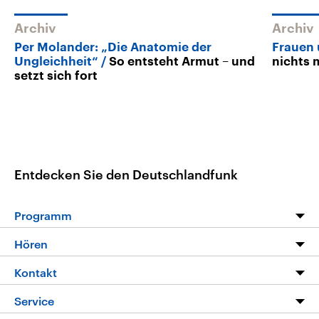
Archiv
Archiv
Per Molander: „Die Anatomie der
Frauen
Ungleichheit“
So entsteht Armut – und
nichts
setzt sich fort
Entdecken Sie den Deutschlandfunk
Programm
Programm
Hören
Alle Sendungen
Livestream
Kontakt
Die Nachrichten
Audios
Hörerservice
Service
Nachrichtenleicht
Podcasts