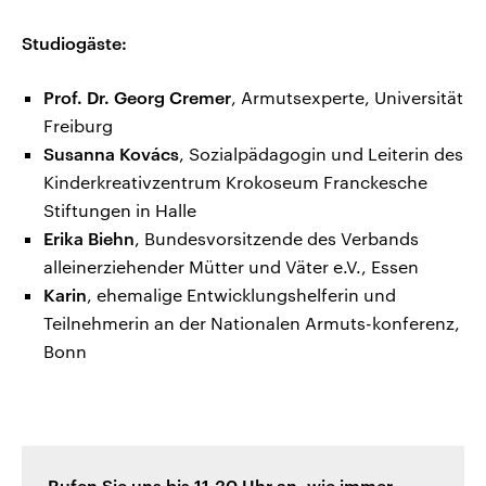
Studiogäste:
Prof. Dr. Georg Cremer
, Armutsexperte, Universität
Freiburg
Susanna Kovács
, Sozialpädagogin und Leiterin des
Kinderkreativzentrum Krokoseum Franckesche
Stiftungen in Halle
Erika Biehn
, Bundesvorsitzende des Verbands
alleinerziehender Mütter und Väter e.V., Essen
Karin
, ehemalige Entwicklungshelferin und
Teilnehmerin an der Nationalen Armuts-konferenz,
Bonn
Rufen Sie uns bis 11.30 Uhr an, wie immer