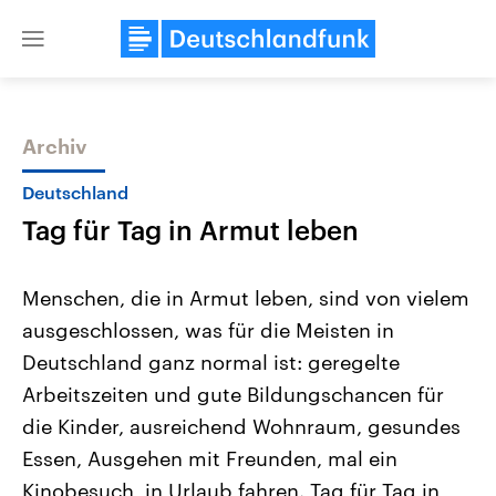
Close
menu
Archiv
Themen
Deutschland
Tag für Tag in Armut leben
Menschen, die in Armut leben, sind von vielem
ausgeschlossen, was für die Meisten in
Deutschland ganz normal ist: geregelte
Landtagswahl Sachsen-Anhalt
USA
Arbeitszeiten und gute Bildungschancen für
2026
Aktuelle Beiträge, Analys
Alle Informationen
die Kinder, ausreichend Wohnraum, gesundes
Hintergründe
Sachsen-Anhalt wählt am 6.
Wirtschaftlich und militäri
Essen, Ausgehen mit Freunden, mal ein
September 2026 einen neuen
gehören die Vereinigten S
Landtag. Seit 2021 wird das
den mächtigsten Ländern 
Kinobesuch, in Urlaub fahren. Tag für Tag in
Bundesland von einer Koalition aus
mit großem Einfluss auf d