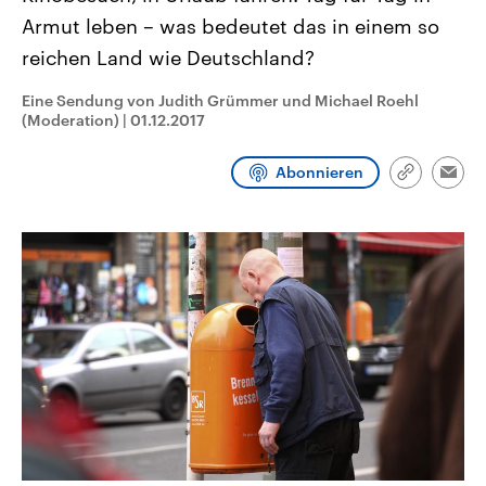
CDU, SPD und FDP regiert.-
aktuelle Weltgeschehen.
Armut leben – was bedeutet das in einem so
Umfragen, Prognosen,
Wahlprogramme, aktuelle Berichte
reichen Land wie Deutschland?
Sendungen
Programm
Podcasts
und Hintergründe zu den Parteien
und Kandidaten der anstehenden
Wahl.
Eine Sendung von Judith Grümmer und Michael Roehl
(Moderation)
Audio-Archiv
|
01.12.2017
Abonnieren
Link
Emai
kopieren/te