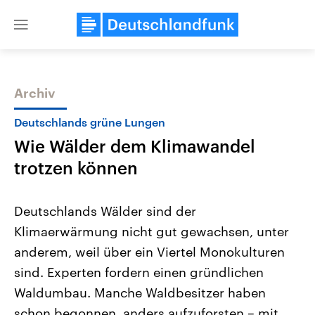
Close
menu
Archiv
Themen
Deutschlands grüne Lungen
Wie Wälder dem Klimawandel
trotzen können
Deutschlands Wälder sind der
Klimaerwärmung nicht gut gewachsen, unter
Landtagswahl Sachsen-Anhalt
USA
anderem, weil über ein Viertel Monokulturen
2026
Aktuelle Beiträge, Analys
Alle Informationen
Hintergründe
sind. Experten fordern einen gründlichen
Sachsen-Anhalt wählt am 6.
Wirtschaftlich und militäri
September 2026 einen neuen
gehören die Vereinigten S
Waldumbau. Manche Waldbesitzer haben
Landtag. Seit 2021 wird das
den mächtigsten Ländern 
schon begonnen, anders aufzuforsten – mit
Bundesland von einer Koalition aus
mit großem Einfluss auf d