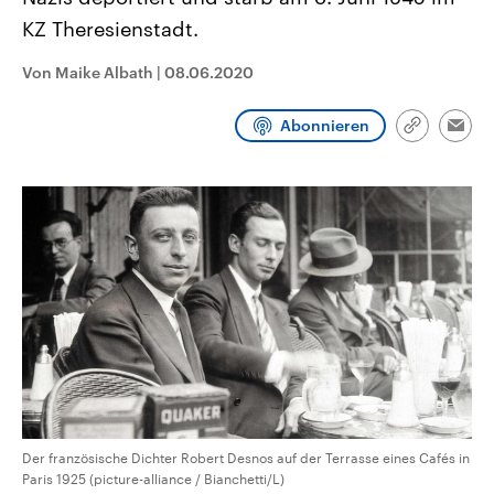
CDU, SPD und FDP regiert.-
aktuelle Weltgeschehen.
KZ Theresienstadt.
Umfragen, Prognosen,
Wahlprogramme, aktuelle Berichte
Sendungen
Programm
Podcasts
und Hintergründe zu den Parteien
Von Maike Albath
|
08.06.2020
und Kandidaten der anstehenden
Wahl.
Audio-Archiv
Abonnieren
Link
Emai
kopieren/te
Der französische Dichter Robert Desnos auf der Terrasse eines Cafés in
Paris 1925 (picture-alliance / Bianchetti/L)