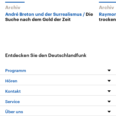
Archiv
Archiv
André Breton und der Surrealismus
Die
Raymon
Suche nach dem Gold der Zeit
trocke
Entdecken Sie den Deutschlandfunk
Programm
Programm
Hören
Alle Sendungen
Livestream
Kontakt
Die Nachrichten
Audios
Hörerservice
Service
Nachrichtenleicht
Podcasts
Social Media
FAQ
Über uns
Neue Beiträge auf dlf.de
Deutschlandfunk App