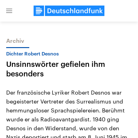
Close
menu
Archiv
Themen
Dichter Robert Desnos
Unsinnswörter gefielen ihm
besonders
Der französische Lyriker Robert Desnos war
begeisterter Vertreter des Surrealismus und
Landtagswahl Sachsen-Anhalt
USA
hemmungsloser Sprachspielereien. Berühmt
2026
Aktuelle Beiträge, Analys
Alle Informationen
Hintergründe
wurde er als Radioavantgardist. 1940 ging
Sachsen-Anhalt wählt am 6.
Wirtschaftlich und militäri
September 2026 einen neuen
gehören die Vereinigten S
Desnos in den Widerstand, wurde von den
Landtag. Seit 2021 wird das
den mächtigsten Ländern 
Nazis deportiert und starb am 8. Juni 1945 im
Bundesland von einer Koalition aus
mit großem Einfluss auf d