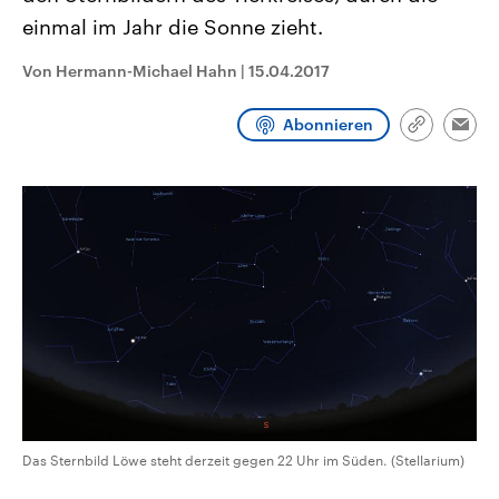
CDU, SPD und FDP regiert.-
aktuelle Weltgeschehen.
einmal im Jahr die Sonne zieht.
Umfragen, Prognosen,
Wahlprogramme, aktuelle Berichte
Sendungen
Programm
Podcasts
und Hintergründe zu den Parteien
Von Hermann-Michael Hahn
|
15.04.2017
und Kandidaten der anstehenden
Wahl.
Audio-Archiv
Abonnieren
Link
Emai
kopieren/te
Das Sternbild Löwe steht derzeit gegen 22 Uhr im Süden. (Stellarium)