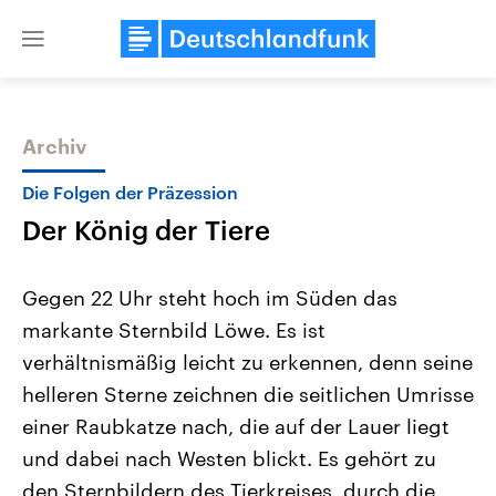
Close
menu
Archiv
Themen
Die Folgen der Präzession
Der König der Tiere
Gegen 22 Uhr steht hoch im Süden das
markante Sternbild Löwe. Es ist
verhältnismäßig leicht zu erkennen, denn seine
Landtagswahl Sachsen-Anhalt
USA
helleren Sterne zeichnen die seitlichen Umrisse
2026
Aktuelle Beiträge, Analys
Alle Informationen
einer Raubkatze nach, die auf der Lauer liegt
Hintergründe
Sachsen-Anhalt wählt am 6.
Wirtschaftlich und militäri
und dabei nach Westen blickt. Es gehört zu
September 2026 einen neuen
gehören die Vereinigten S
Landtag. Seit 2021 wird das
den mächtigsten Ländern 
den Sternbildern des Tierkreises, durch die
Bundesland von einer Koalition aus
mit großem Einfluss auf d