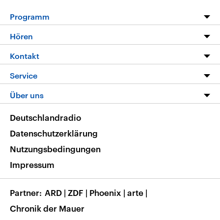
Programm
Programm
Hören
Alle Sendungen
Livestream
Kontakt
Die Nachrichten
Audios
Hörerservice
Service
Nachrichtenleicht
Podcasts
Social Media
FAQ
Über uns
Neue Beiträge auf dlf.de
Deutschlandfunk App
Newsletter
Deutschlandradio
Themen-Schwerpunkte
Nachrichten App
Deutschlandradio
Veranstaltungen
Presse
Frequenzen
Datenschutzerklärung
Musikliste
Ausbildung und Karriere
Nutzungsbedingungen
RSS
Transparenz
Impressum
Korrekturen
Barrierefreiheit
Partner
ARD
|
ZDF
|
Phoenix
|
arte
|
Chronik der Mauer