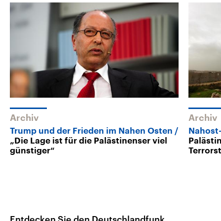
Archiv
Archiv
Trump und der Frieden im Nahen Osten
Nahost-
„Die Lage ist für die Palästinenser viel
Palästi
günstiger“
Terrors
Entdecken Sie den Deutschlandfunk