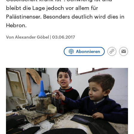
CDU, SPD und FDP regiert.-
aktuelle Weltgeschehen.
bleibt die Lage jedoch vor allem für
Umfragen, Prognosen,
Wahlprogramme, aktuelle Berichte
Palästinenser. Besonders deutlich wird dies in
Sendungen
Programm
Podcasts
und Hintergründe zu den Parteien
und Kandidaten der anstehenden
Hebron.
Wahl.
Audio-Archiv
Von Alexander Göbel
|
03.06.2017
Abonnieren
Link
Emai
kopieren/te