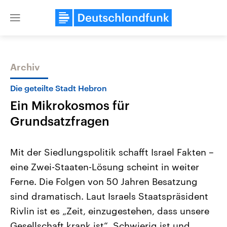
Close
menu
Archiv
Themen
Die geteilte Stadt Hebron
Ein Mikrokosmos für
Grundsatzfragen
Mit der Siedlungspolitik schafft Israel Fakten –
eine Zwei-Staaten-Lösung scheint in weiter
Landtagswahl Sachsen-Anhalt
USA
Ferne. Die Folgen von 50 Jahren Besatzung
2026
Aktuelle Beiträge, Analys
Alle Informationen
Hintergründe
sind dramatisch. Laut Israels Staatspräsident
Sachsen-Anhalt wählt am 6.
Wirtschaftlich und militäri
September 2026 einen neuen
gehören die Vereinigten S
Rivlin ist es „Zeit, einzugestehen, dass unsere
Landtag. Seit 2021 wird das
den mächtigsten Ländern 
Gesellschaft krank ist“. Schwierig ist und
Bundesland von einer Koalition aus
mit großem Einfluss auf d